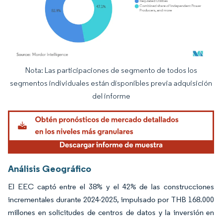
Nota: Las participaciones de segmento de todos los
Imagen © Mordor Intelligence. El uso requiere atribución según CC BY 4.0.
segmentos individuales están disponibles previa adquisición
del informe
Análisis Geográfico
El EEC captó entre el 38% y el 42% de las construcciones
incrementales durante 2024-2025, impulsado por THB 168.000
millones en solicitudes de centros de datos y la inversión en