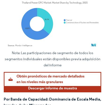
Nota: Las participaciones de segmento de todos los
Imagen © Mordor Intelligence. El uso requiere atribución según CC BY 4.0.
segmentos individuales están disponibles previa adquisición
del informe
Por Banda de Capacidad: Dominancia de Escala Media,