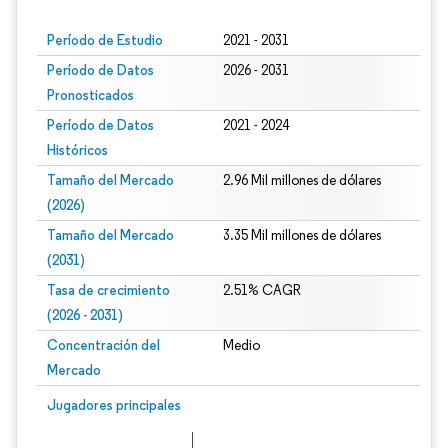
Período de Estudio
2021 - 2031
Período de Datos
2026 - 2031
Pronosticados
Período de Datos
2021 - 2024
Históricos
Tamaño del Mercado
2.96 Mil millones de dólares
(2026)
Tamaño del Mercado
3.35 Mil millones de dólares
(2031)
Tasa de crecimiento
2.51% CAGR
(2026 - 2031)
Concentración del
Medio
Mercado
Imagen © Mordor Intelligence. El uso requiere atribución según CC BY 4.0.
Jugadores principales