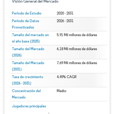
Visión General del Mercado
Período de Estudio
2020 - 2031
Período de Datos
2026 - 2031
Pronosticados
Tamaño del mercado en
5.91 Mil millones de dólares
el año base (2025)
Tamaño del Mercado
6.18 Mil millones de dólares
(2026)
Tamaño del Mercado
7.69 Mil millones de dólares
(2031)
Tasa de crecimiento
4.49% CAGR
(2026 - 2031)
Concentración del
Medio
Mercado
Imagen © Mordor Intelligence. El uso requiere atribución según CC BY 4.0.
Jugadores principales