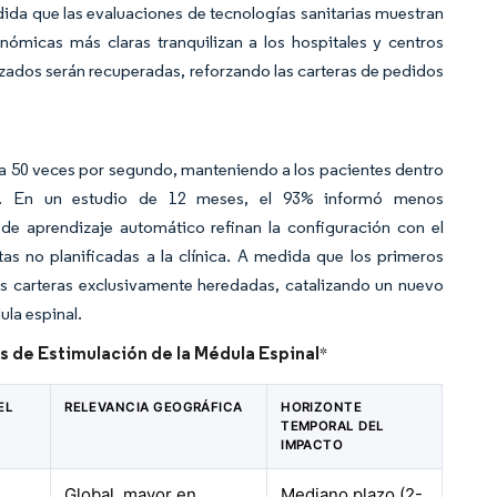
ida que las evaluaciones de tecnologías sanitarias muestran
onómicas más claras tranquilizan a los hospitales y centros
zados serán recuperadas, reforzando las carteras de pedidos
ta 50 veces por segundo, manteniendo a los pacientes dentro
ra. En un estudio de 12 meses, el 93% informó menos
 de aprendizaje automático refinan la configuración con el
tas no planificadas a la clínica. A medida que los primeros
as carteras exclusivamente heredadas, catalizando un nuevo
ula espinal.
s de Estimulación de la Médula Espinal
*
EL
RELEVANCIA GEOGRÁFICA
HORIZONTE
R
TEMPORAL DEL
IMPACTO
Global, mayor en
Mediano plazo (2-