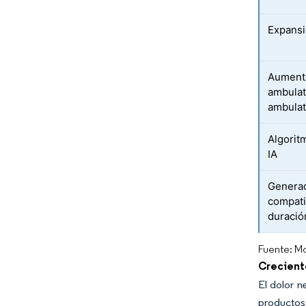
Expansi
Aumento
ambulat
ambulat
Algorit
IA
Generad
compati
duració
Fuente: Mo
Crecient
El dolor 
productos 