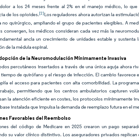
l dolor a los 24 meses frente al 2% en el manejo médico, lo que 
[2]
ia de los opioides.
Los reguladores ahora autorizan la estimulació
 no quirúrgico, ampliando el grupo de pacientes elegibles. A medi
os convergen, los médicos consideran cada vez más la neuromodul
ndamental ancla un crecimiento de unidades estable y sustenta l
ón de la médula espinal.
dopción de la Neuromodulación Mínimamente Invasiva
odos percutáneos insertados a través de una única aguja ahora riva
 tiempo de quirófano y el riesgo de infección. El cambio favorece e
mplía el acceso para pacientes con alta comorbilidad. La program
 trabajo, permitiendo que los centros ambulatorios capturen vo
n la atención eficiente en costes, los protocolos mínimamente inv
 base instalada que impulsa la demanda de reemplazo futura en el me
nes Favorables del Reembolso
iones del código de Medicare en 2025 crearon un pago separado 
do su valor clínico distintivo. Los aseguradores privados replica