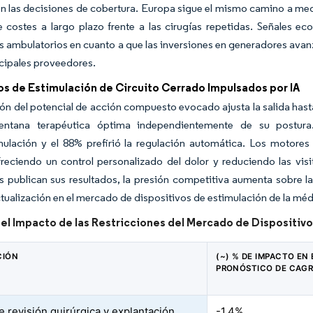
n las decisiones de cobertura. Europa sigue el mismo camino a med
 costes a largo plazo frente a las cirugías repetidas. Señales ec
s ambulatorios en cuanto a que las inversiones en generadores avan
ncipales proveedores.
os de Estimulación de Circuito Cerrado Impulsados por IA
ón del potencial de acción compuesto evocado ajusta la salida has
entana terapéutica óptima independientemente de su postu
mulación y el 88% prefirió la regulación automática. Los motores
reciendo un control personalizado del dolor y reduciendo las visi
 publican sus resultados, la presión competitiva aumenta sobre l
ctualización en el mercado de dispositivos de estimulación de la méd
del Impacto de las Restricciones del Mercado de Dispositivo
CIÓN
(~) % DE IMPACTO EN 
PRONÓSTICO DE CAG
e revisión quirúrgica y explantación
-1.4%