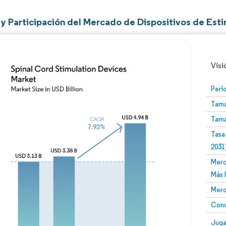
y Participación del Mercado de Dispositivos de Esti
Visi
Perí
Tama
Tama
Tasa
2031
Merc
Imagen © Mordor Intelligence. El uso requiere atribució
Más 
Merc
Conc
Image
Juga