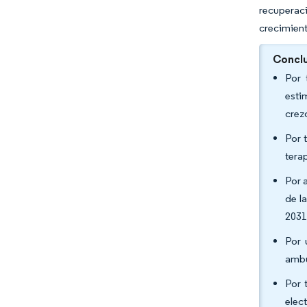
recuperaci
crecimient
Conclu
Por 
esti
crez
Por 
tera
Por 
de l
2031
Por 
ambu
Por 
elec