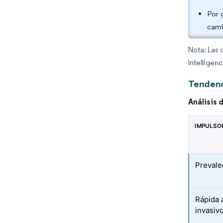
Por 
cami
Nota: Las 
Intelligen
Tendenc
Análisis 
IMPULSO
Prevale
Rápida 
invasiv