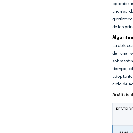
opioides e
ahorros de
quirúrgico
de los pri
Algoritm
La detecci
de una v
sobreesti
tiempo, of
adoptantes
ciclo de a
Análisis 
RESTRIC
Tasas d