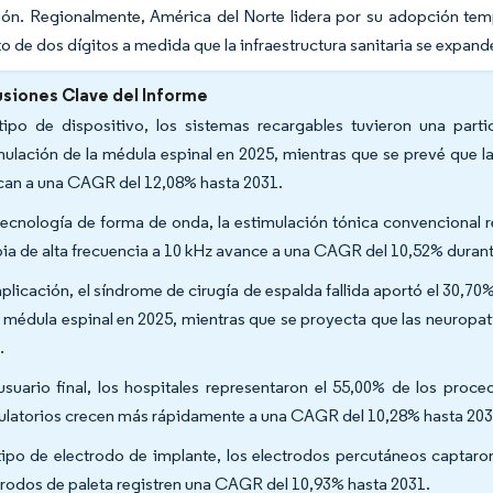
ón. Regionalmente, América del Norte lidera por su adopción temp
o de dos dígitos a medida que la infraestructura sanitaria se expand
siones Clave del Informe
tipo de dispositivo, los sistemas recargables tuvieron una par
mulación de la médula espinal en 2025, mientras que se prevé que 
can a una CAGR del 12,08% hasta 2031.
tecnología de forma de onda, la estimulación tónica convencional r
pia de alta frecuencia a 10 kHz avance a una CAGR del 10,52% duran
aplicación, el síndrome de cirugía de espalda fallida aportó el 30,
a médula espinal en 2025, mientras que se proyecta que las neuropa
.
usuario final, los hospitales representaron el 55,00% de los proc
latorios crecen más rápidamente a una CAGR del 10,28% hasta 20
tipo de electrodo de implante, los electrodos percutáneos captaro
trodos de paleta registren una CAGR del 10,93% hasta 2031.