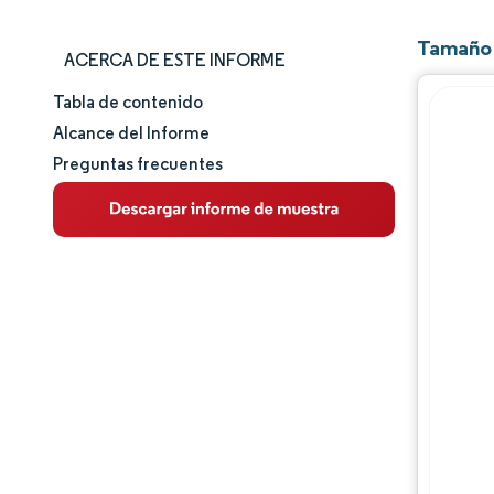
Tamaño 
ACERCA DE ESTE INFORME
Tabla de contenido
Tamaño y cuota de mercado
Alcance del Informe
Preguntas frecuentes
Análisis de mercado
Tendencias e ideas
Análisis de segmentos
Análisis geográfico
Panorama competitivo
Jugadores principales
Desarrollos de la industria