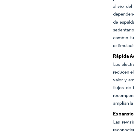
alivio de
dependenc
de espalda
sedentari
cambio fu
estimulaci
Rápida A
Los electr
reducen el
valor y a
flujos de
recompensa
amplían la
Expansio
Las revis
reconocien