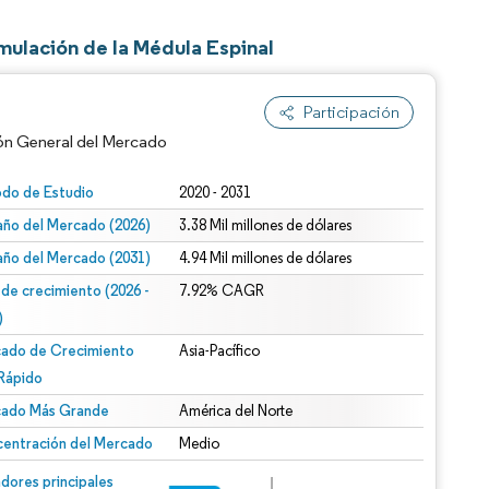
mulación de la Médula Espinal
Participación
ón General del Mercado
odo de Estudio
2020 - 2031
ño del Mercado (2026)
3.38 Mil millones de dólares
ño del Mercado (2031)
4.94 Mil millones de dólares
 de crecimiento (2026 -
7.92% CAGR
)
ado de Crecimiento
Asia-Pacífico
n según CC BY 4.0.
Rápido
ado Más Grande
América del Norte
entración del Mercado
Medio
n © Mordor Intelligence. El uso requiere atribución según CC BY 4.0.
dores principales