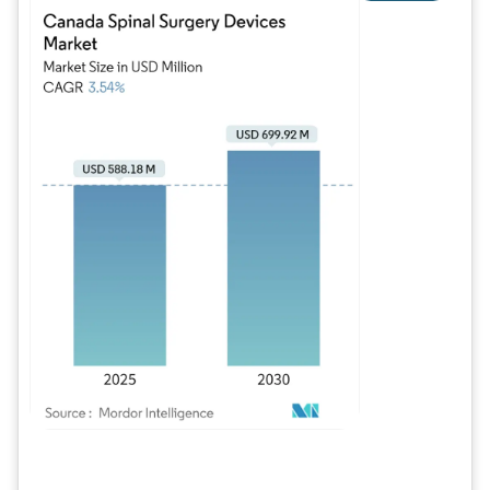
Imagen © Mordor Intelligence. El uso requiere atribución según CC BY 4.0.