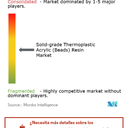
Imagen © Mordor Intelligence. El uso requiere atribución según CC BY 4.0.