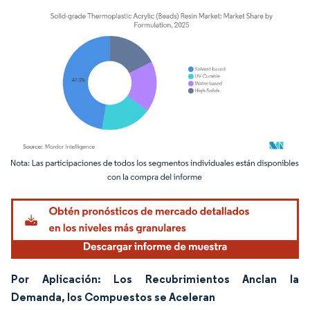
Imagen © Mordor Intelligence. El uso requiere atribución según CC BY 4.0.
Por Aplicación: Los Recubrimientos Anclan la
Demanda, los Compuestos se Aceleran