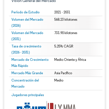
Visión General del Mercado
Período de Estudio
2021 - 2031
Volumen del Mercado
568.23 kilotones
(2026)
Volumen del Mercado
733.90 kilotones
(2031)
Tasa de crecimiento
5.25% CAGR
(2026 - 2031)
Mercado de Crecimiento
Medio Oriente y África
Más Rápido
Mercado Más Grande
Asia Pacífico
Concentración del
Medio
Mercado
Imagen © Mordor Intelligence. El uso requiere atribución según CC BY 4.0.
Jugadores principales