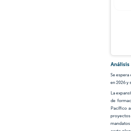
Oportunidades y perspectivas
Desarrollos de la industria
Análisis
Se espera 
en 2026 y 
La expansi
de formac
Pacífico 
proyectos 
mandatos d
corto plaz