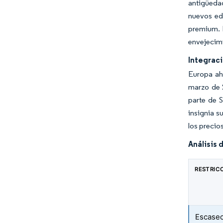
antigüedad
nuevos ed
premium. E
envejecimi
Integraci
Europa ah
marzo de 
parte de 
insignia s
los precio
Análisis 
RESTRIC
Escasec