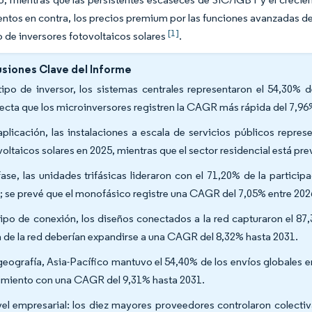
entos en contra, los precios premium por las funciones avanzadas de
[1]
 de inversores fotovoltaicos solares
.
siones Clave del Informe
tipo de inversor, los sistemas centrales representaron el 54,30% 
ecta que los microinversores registren la CAGR más rápida del 7,96
aplicación, las instalaciones a escala de servicios públicos repr
voltaicos solares en 2025, mientras que el sector residencial está p
fase, las unidades trifásicas lideraron con el 71,20% de la partici
; se prevé que el monofásico registre una CAGR del 7,05% entre 202
tipo de conexión, los diseños conectados a la red capturaron el 87
a de la red deberían expandirse a una CAGR del 8,32% hasta 2031.
geografía, Asia-Pacífico mantuvo el 54,40% de los envíos globales e
imiento con una CAGR del 9,31% hasta 2031.
vel empresarial: los diez mayores proveedores controlaron colecti