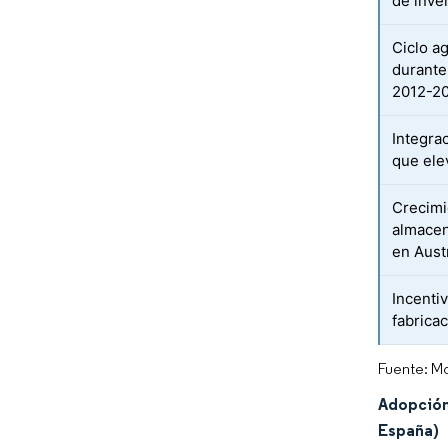
de inve
Ciclo a
durante
2012-2
Integra
que ele
Crecimi
almacen
en Aust
Incenti
fabrica
Fuente: Mo
Adopción 
España)