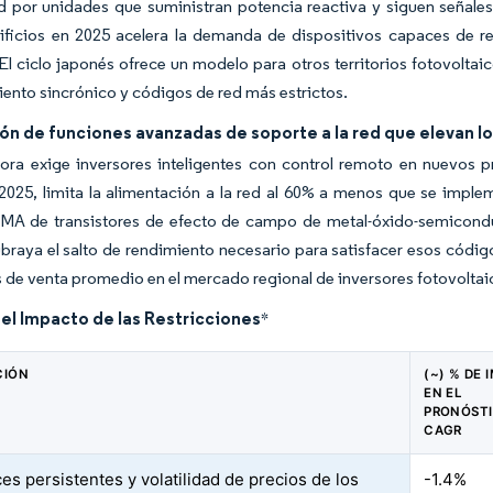
 por unidades que suministran potencia reactiva y siguen señales
ificios en 2025 acelera la demanda de dispositivos capaces de r
l ciclo japonés ofrece un modelo para otros territorios fotovolta
ento sincrónico y códigos de red más estrictos.
ón de funciones avanzadas de soporte a la red que elevan 
ora exige inversores inteligentes con control remoto en nuevos p
2025, limita la alimentación a la red al 60% a menos que se impl
SMA de transistores de efecto de campo de metal-óxido-semiconduc
ubraya el salto de rendimiento necesario para satisfacer esos código
s de venta promedio en el mercado regional de inversores fotovoltai
del Impacto de las Restricciones
*
CIÓN
(~) % DE
EN EL
PRONÓSTI
CAGR
es persistentes y volatilidad de precios de los
-1.4%