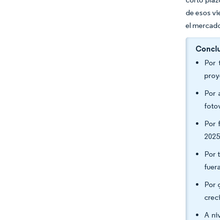
de esos vi
el mercado
Conclu
Por 
proy
Por 
foto
Por 
2025
Por 
fuer
Por 
crec
A ni