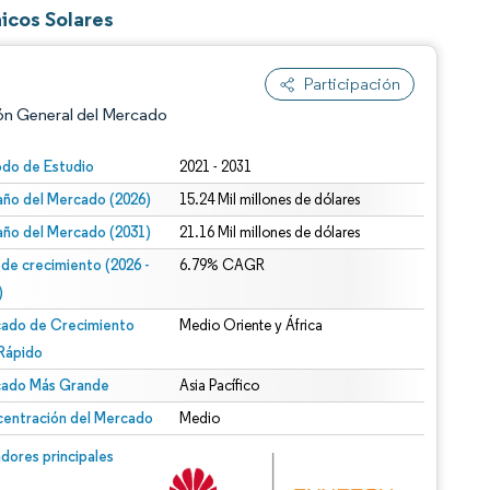
icos Solares
Participación
ón General del Mercado
odo de Estudio
2021 - 2031
ño del Mercado (2026)
15.24 Mil millones de dólares
ño del Mercado (2031)
21.16 Mil millones de dólares
 de crecimiento (2026 -
6.79% CAGR
)
ado de Crecimiento
Medio Oriente y África
n según CC BY 4.0.
Rápido
ado Más Grande
Asia Pacífico
entración del Mercado
Medio
n © Mordor Intelligence. El uso requiere atribución según CC BY 4.0.
dores principales