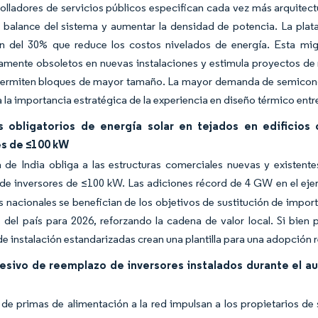
olladores de servicios públicos especifican cada vez más arquitec
l balance del sistema y aumentar la densidad de potencia. La pl
n del 30% que reduce los costos nivelados de energía. Esta mig
mente obsoletos en nuevas instalaciones y estimula proyectos de 
permiten bloques de mayor tamaño. La mayor demanda de semiconduc
a la importancia estratégica de la experiencia en diseño térmico entre
 obligatorios de energía solar en tejados en edificios
es de ≤100 kW
a de India obliga a las estructuras comerciales nuevas y existent
de inversores de ≤100 kW. Las adiciones récord de 4 GW en el ejerc
s nacionales se benefician de los objetivos de sustitución de impo
del país para 2026, reforzando la cadena de valor local. Si bien 
de instalación estandarizadas crean una plantilla para una adopción 
resivo de reemplazo de inversores instalados durante el au
 de primas de alimentación a la red impulsan a los propietarios d