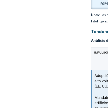
2024
Nota: Las 
Intelligen
Tendenc
Análisis 
IMPULSO
Adopció
alto vol
(EE. UU
Mandato
edifici