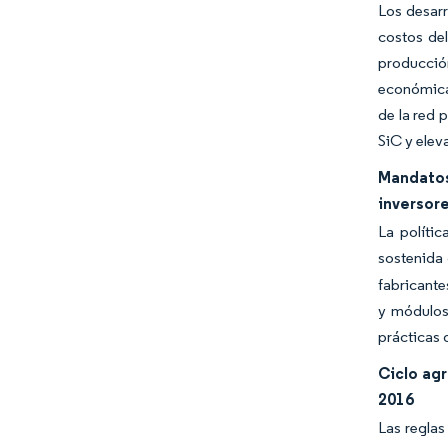
Los desarr
costos de
producció
económica
de la red 
SiC y elev
Mandatos
inversor
La polític
sostenida 
fabricante
y módulos 
prácticas 
Ciclo ag
2016
Las reglas