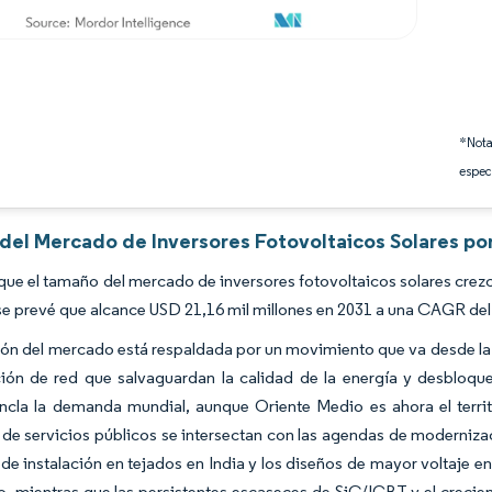
*Nota
espec
 del Mercado de Inversores Fotovoltaicos Solares po
que el tamaño del mercado de inversores fotovoltaicos solares crezc
se prevé que alcance USD 21,16 mil millones en 2031 a una CAGR de
ón del mercado está respaldada por un movimiento que va desde la 
ión de red que salvaguardan la calidad de la energía y desbloque
ancla la demanda mundial, aunque Oriente Medio es ahora el terr
de servicios públicos se intersectan con las agendas de modernizac
e instalación en tejados en India y los diseños de mayor voltaje e
o, mientras que las persistentes escaseces de SiC/IGBT y el crecie