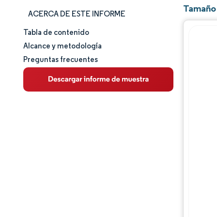
Tamaño 
ACERCA DE ESTE INFORME
Tabla de contenido
Tamaño y cuota de mercado
Alcance y metodología
Preguntas frecuentes
Análisis de mercado
Tendencias e ideas
Análisis de segmentos
Análisis geográfico
Panorama regulatorio
Panorama competitivo
Jugadores principales