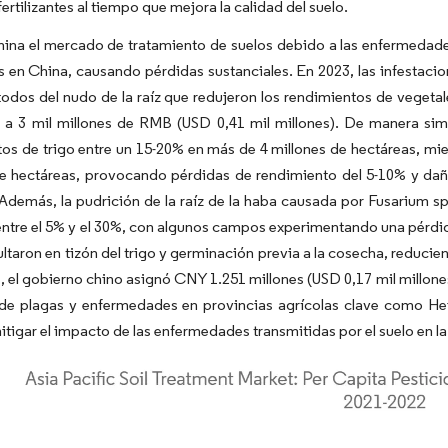
ertilizantes al tiempo que mejora la calidad del suelo.
na el mercado de tratamiento de suelos debido a las enfermedades 
os en China, causando pérdidas sustanciales. En 2023, las infesta
odos del nudo de la raíz que redujeron los rendimientos de veget
 a 3 mil millones de RMB (USD 0,41 mil millones). De manera simil
os de trigo entre un 15-20% en más de 4 millones de hectáreas, mie
de hectáreas, provocando pérdidas de rendimiento del 5-10% y dañ
 Además, la pudrición de la raíz de la haba causada por Fusarium 
entre el 5% y el 30%, con algunos campos experimentando una pérdida 
ltaron en tizón del trigo y germinación previa a la cosecha, reduci
 el gobierno chino asignó CNY 1.251 millones (USD 0,17 mil millone
l de plagas y enfermedades en provincias agrícolas clave como H
itigar el impacto de las enfermedades transmitidas por el suelo en l