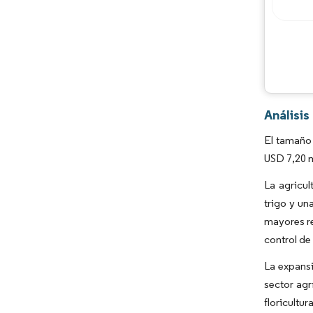
Análisis
El tamaño 
USD 7,20 m
La agricul
trigo y un
mayores re
control de
La expansi
sector agr
floricult