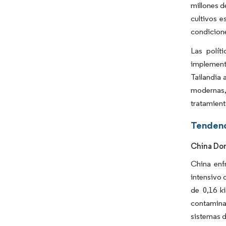
millones d
cultivos e
condicione
Las polít
implementa
Tailandia 
modernas, 
tratamient
Tendenc
China Do
China enf
intensivo 
de 0,16 k
contaminad
sistemas d