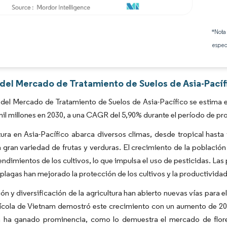
Imagen © Mordor Intelligence. El uso requiere atribución según CC BY 4.0.
*Nota
espec
 del Mercado de Tratamiento de Suelos de Asia-Pacíf
del Mercado de Tratamiento de Suelos de Asia-Pacífico se estima en
il millones en 2030, a una CAGR del 5,90% durante el período de pr
tura en Asia-Pacífico abarca diversos climas, desde tropical hasta 
a gran variedad de frutas y verduras. El crecimiento de la població
ndimientos de los cultivos, lo que impulsa el uso de pesticidas. La
 plagas han mejorado la protección de los cultivos y la productividad 
ón y diversificación de la agricultura han abierto nuevas vías para e
ícola de Vietnam demostró este crecimiento con un aumento de 205 
ura ha ganado prominencia, como lo demuestra el mercado de flo