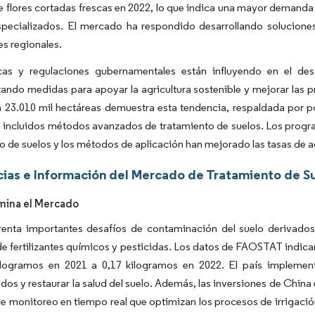
e flores cortadas frescas en 2022, lo que indica una mayor demanda 
specializados. El mercado ha respondido desarrollando soluciones
s regionales.
icas y regulaciones gubernamentales están influyendo en el des
ndo medidas para apoyar la agricultura sostenible y mejorar las pr
a 23.010 mil hectáreas demuestra esta tendencia, respaldada por 
incluidos métodos avanzados de tratamiento de suelos. Los program
o de suelos y los métodos de aplicación han mejorado las tasas de
ias e Información del Mercado de Tratamiento de Su
mina el Mercado
renta importantes desafíos de contaminación del suelo derivados 
de fertilizantes químicos y pesticidas. Los datos de FAOSTAT indic
ilogramos en 2021 a 0,17 kilogramos en 2022. El país implement
os y restaurar la salud del suelo. Además, las inversiones de China
e monitoreo en tiempo real que optimizan los procesos de irrigación