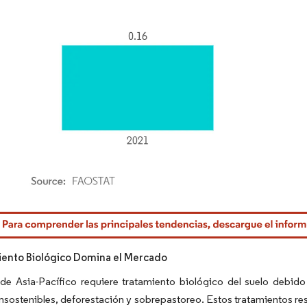
rdor Intelligence. El uso requiere atribución según CC BY 4.0.
iento Biológico Domina el Mercado
 de Asia-Pacífico requiere tratamiento biológico del suelo debid
insostenibles, deforestación y sobrepastoreo. Estos tratamientos rest