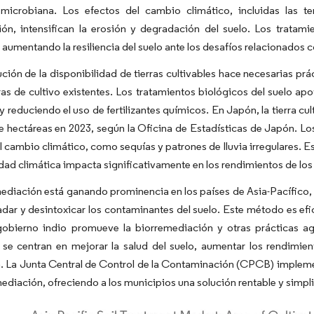
 microbiana. Los efectos del cambio climático, incluidas las 
ión, intensifican la erosión y degradación del suelo. Los tratam
, aumentando la resiliencia del suelo ante los desafíos relacionados c
ción de la disponibilidad de tierras cultivables hace necesarias pr
rras de cultivo existentes. Los tratamientos biológicos del suelo ap
 y reduciendo el uso de fertilizantes químicos. En Japón, la tierra c
e hectáreas en 2023, según la Oficina de Estadísticas de Japón. Los
l cambio climático, como sequías y patrones de lluvia irregulares. E
lidad climática impacta significativamente en los rendimientos de los 
ediación está ganando prominencia en los países de Asia-Pacífico, 
dar y desintoxicar los contaminantes del suelo. Este método es efic
 gobierno indio promueve la biorremediación y otras prácticas ag
s se centran en mejorar la salud del suelo, aumentar los rendimie
a. La Junta Central de Control de la Contaminación (CPCB) implemen
ediación, ofreciendo a los municipios una solución rentable y simpli