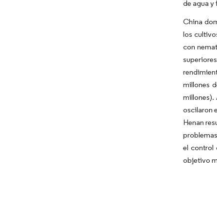
de agua y f
China domi
los cultiv
con nemat
superiores
rendimient
millones 
millones).
oscilaron 
Henan resu
problemas,
el contro
objetivo m