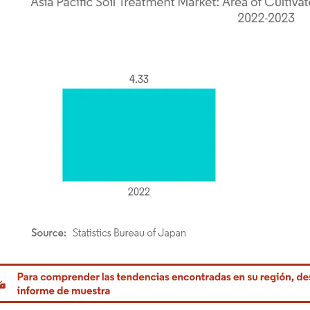
rdor Intelligence. El uso requiere atribución según CC BY 4.0.