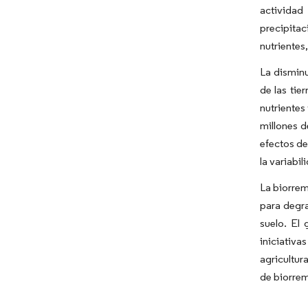
actividad
precipitac
nutrientes
La disminu
de las tie
nutrientes
millones d
efectos de
la variabi
La biorrem
para degra
suelo. El
iniciativa
agricultur
de biorrem