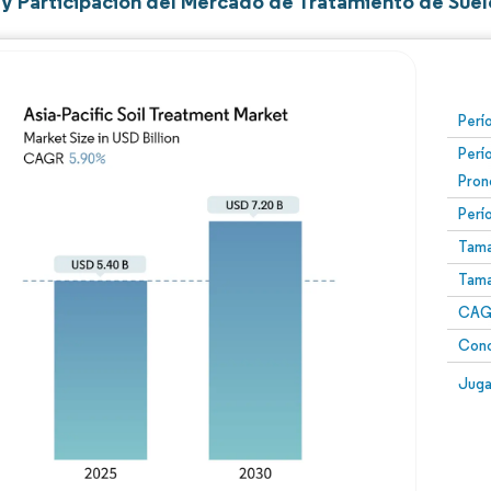
y Participación del Mercado de Tratamiento de Suelo
Perí
Perí
Pron
Perí
Tama
Tama
CAGR
Conc
Juga