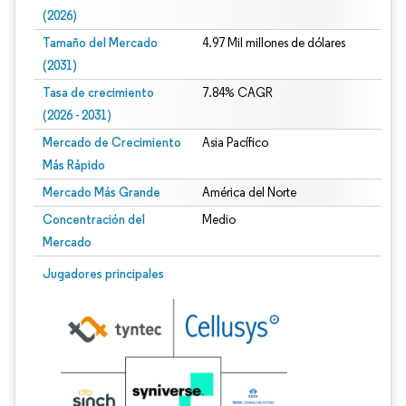
(2026)
Tamaño del Mercado
4.97 Mil millones de dólares
(2031)
Tasa de crecimiento
7.84% CAGR
(2026 - 2031)
Mercado de Crecimiento
Asia Pacífico
Más Rápido
Mercado Más Grande
América del Norte
Concentración del
Medio
Mercado
Imagen © Mordor Intelligence. El uso requiere atribución según CC BY 4.0.
Jugadores principales