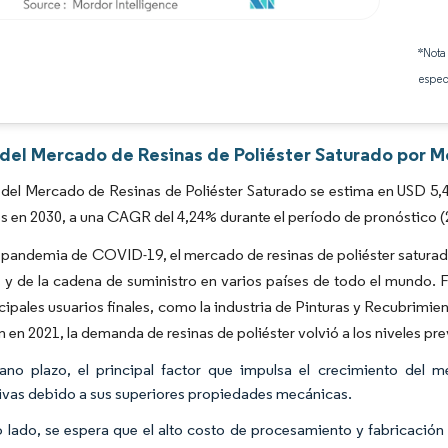
Imagen © Mordor Intelligence. El uso requiere atribución según CC BY 4.0.
*Nota
espec
 del Mercado de Resinas de Poliéster Saturado por M
del Mercado de Resinas de Poliéster Saturado se estima en USD 5,49
es en 2030, a una CAGR del 4,24% durante el período de pronóstico 
 pandemia de COVID-19, el mercado de resinas de poliéster saturad
s y de la cadena de suministro en varios países de todo el mundo
ncipales usuarios finales, como la industria de Pinturas y Recubrimie
on en 2021, la demanda de resinas de poliéster volvió a los niveles pr
ano plazo, el principal factor que impulsa el crecimiento de
tivas debido a sus superiores propiedades mecánicas.
o lado, se espera que el alto costo de procesamiento y fabricación 