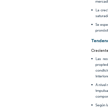
mercad
La crec
saturad
Se espe
pronóst
Tendenc
Crecient
Las res
propied
condici
interio
A nivel
impuls
compone
Según l