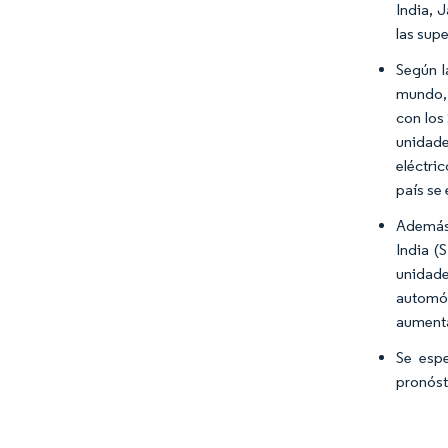
India, 
las supe
Según l
mundo, 
con los
unidade
eléctri
país se
Además,
India (
unidade
automóv
aumenta
Se espe
pronóst