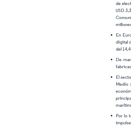
de elec
USD 3,3
Consumo
millone
En Euro
digital
del 14,
De mane
fabrica
El sect
Medio y
económi
princip
marítim
Por lo 
impulse