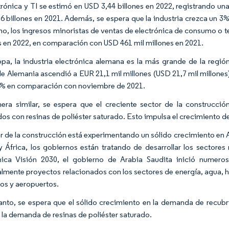
trónica y TI se estimó en USD 3,44 billones en 2022, registrando u
6 billones en 2021. Además, se espera que la industria crezca un 3
, los ingresos minoristas de ventas de electrónica de consumo o t
s en 2022, en comparación con USD 461 mil millones en 2021.
pa, la industria electrónica alemana es la más grande de la región.
 de Alemania ascendió a EUR 21,1 mil millones (USD 21,7 mil millone
4% en comparación con noviembre de 2021.
ra similar, se espera que el creciente sector de la construcció
dos con resinas de poliéster saturado. Esto impulsa el crecimiento 
or de la construcción está experimentando un sólido crecimiento en A
 África, los gobiernos están tratando de desarrollar los sectores
ca Visión 2030, el gobierno de Arabia Saudita inició numeros
almente proyectos relacionados con los sectores de energía, agua, hi
os y aeropuertos.
tanto, se espera que el sólido crecimiento en la demanda de recubr
 la demanda de resinas de poliéster saturado.