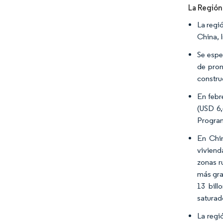
La Región
La regi
China, 
Se espe
de pron
construc
En febr
(USD 6,
Program
En Chin
viviend
zonas r
más gra
13 bill
saturad
La regi