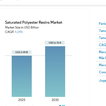
Perí
Tama
Tama
CAGR
Merc
Más 
Merc
Conc
Juga