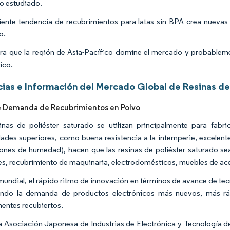
o estudiado.
iente tendencia de recubrimientos para latas sin BPA crea nuevas 
o.
ra que la región de Asia-Pacífico domine el mercado y probableme
ico.
ias e Información del Mercado Global de Resinas de
e Demanda de Recubrimientos en Polvo
inas de poliéster saturado se utilizan principalmente para fabri
ades superiores, como buena resistencia a la intemperie, excelente
ones de humedad), hacen que las resinas de poliéster saturado sea
res, recubrimiento de maquinaria, electrodomésticos, muebles de ace
 mundial, el rápido ritmo de innovación en términos de avance de tecn
ando la demanda de productos electrónicos más nuevos, más rá
ntes recubiertos.
a Asociación Japonesa de Industrias de Electrónica y Tecnología de 