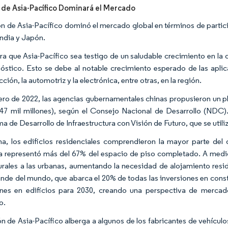
 de Asia-Pacífico Dominará el Mercado
ón de Asia-Pacífico dominó el mercado global en términos de part
India y Japón.
ra que Asia-Pacífico sea testigo de un saludable crecimiento en la
óstico. Esto se debe al notable crecimiento esperado de las aplic
ción, la automotriz y la electrónica, entre otras, en la región.
ero de 2022, las agencias gubernamentales chinas propusieron un pl
47 mil millones), según el Consejo Nacional de Desarrollo (NDC).
a de Desarrollo de Infraestructura con Visión de Futuro, que se utili
a, los edificios residenciales comprendieron la mayor parte del 
a representó más del 67% del espacio de piso completado. A medid
urales a las urbanas, aumentando la necesidad de alojamiento resi
nde del mundo, que abarca el 20% de todas las inversiones en const
ones en edificios para 2030, creando una perspectiva de mercad
o.
ón de Asia-Pacífico alberga a algunos de los fabricantes de vehícu