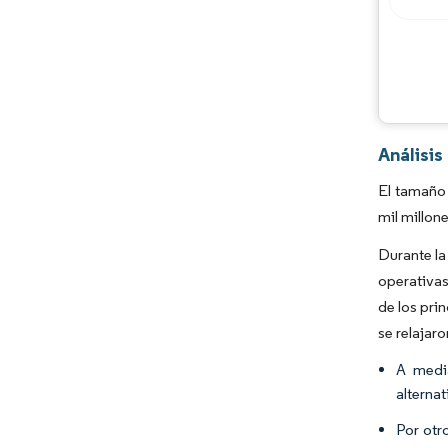
Análisis
El tamaño 
mil millon
Durante la
operativa
de los pri
se relajar
A medi
alterna
Por otr