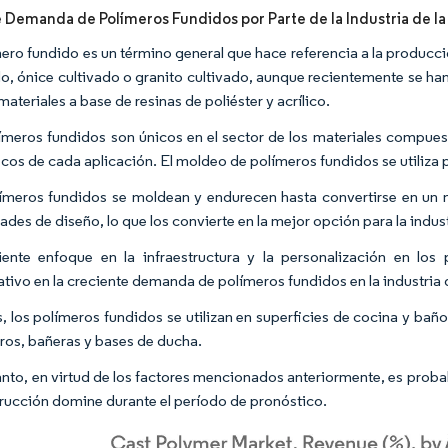
 Demanda de Polímeros Fundidos por Parte de la Industria de l
mero fundido es un término general que hace referencia a la produc
do, ónice cultivado o granito cultivado, aunque recientemente se han
materiales a base de resinas de poliéster y acrílico.
ímeros fundidos son únicos en el sector de los materiales compuest
icos de cada aplicación. El moldeo de polímeros fundidos se utiliza 
ímeros fundidos se moldean y endurecen hasta convertirse en un m
des de diseño, lo que los convierte en la mejor opción para la indust
iente enfoque en la infraestructura y la personalización en lo
cativo en la creciente demanda de polímeros fundidos en la industria 
 los polímeros fundidos se utilizan en superficies de cocina y bañ
ros, bañeras y bases de ducha.
tanto, en virtud de los factores mencionados anteriormente, es probab
trucción domine durante el período de pronóstico.