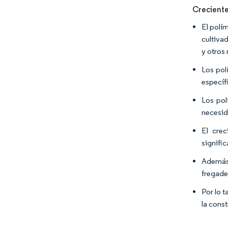
Creciente
El polí
cultiva
y otros 
Los pol
específ
Los pol
necesida
El crec
signifi
Además,
fregade
Por lo 
la cons