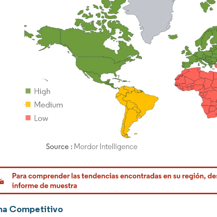
rdor Intelligence. El uso requiere atribución según CC BY 4.0.
ma Competitivo