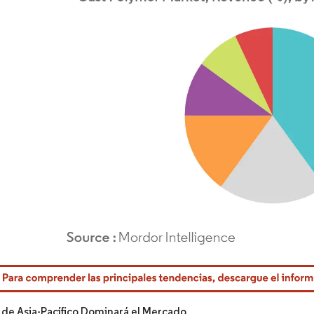
rdor Intelligence. El uso requiere atribución según CC BY 4.0.
 de Asia-Pacífico Dominará el Mercado