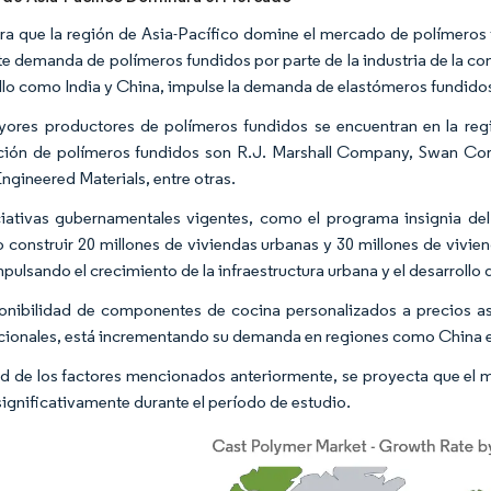
ra que la región de Asia-Pacífico domine el mercado de polímeros 
te demanda de polímeros fundidos por parte de la industria de la co
llo como India y China, impulse la demanda de elastómeros fundidos
ores productores de polímeros fundidos se encuentran en la regió
ión de polímeros fundidos son R.J. Marshall Company, Swan Corp
ngineered Materials, entre otras.
ciativas gubernamentales vigentes, como el programa insignia d
o construir 20 millones de viviendas urbanas y 30 millones de viviend
pulsando el crecimiento de la infraestructura urbana y el desarrollo 
onibilidad de componentes de cocina personalizados a precios 
ionales, está incrementando su demanda en regiones como China e 
ud de los factores mencionados anteriormente, se proyecta que el 
significativamente durante el período de estudio.