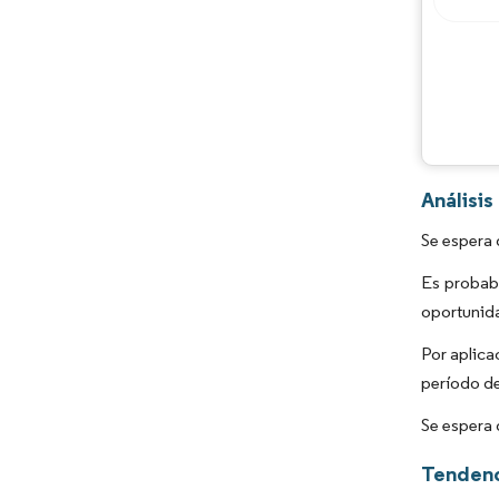
Análisi
Se espera 
Es probabl
oportunida
Por aplica
período de
Se espera 
Tendenc