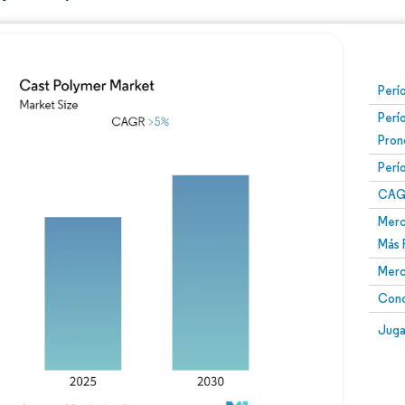
Perí
Perí
Pron
Perí
CAG
Merc
Más 
Merc
Conc
Juga