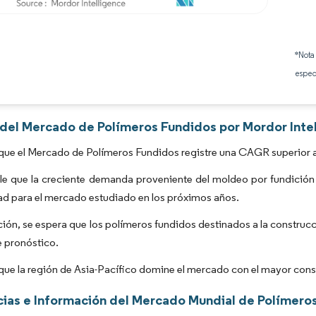
Imagen © Mordor Intelligence. El uso requiere atribución según CC BY 4.0.
*Nota
espec
s del Mercado de Polímeros Fundidos por Mordor Inte
que el Mercado de Polímeros Fundidos registre una CAGR superior a
e que la creciente demanda proveniente del moldeo por fundición 
d para el mercado estudiado en los próximos años.
ción, se espera que los polímeros fundidos destinados a la construc
 pronóstico.
que la región de Asia-Pacífico domine el mercado con el mayor con
ias e Información del Mercado Mundial de Polímero