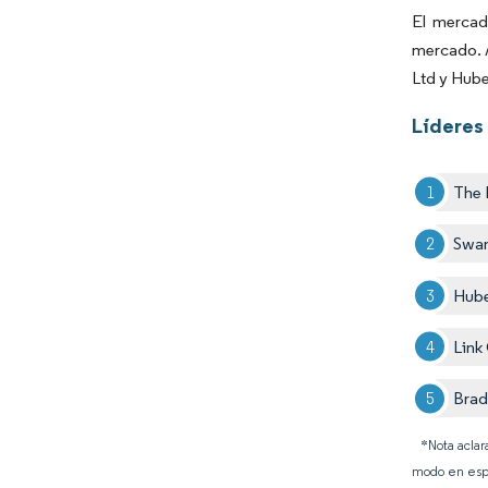
El mercad
mercado. 
Ltd y Hube
Líderes 
The 
Swan
Hube
Link
Brad
*Nota aclar
modo en esp