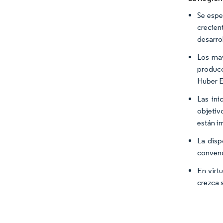
Se espe
crecien
desarro
Los may
producc
Huber E
Las ini
objetiv
están im
La disp
convenc
En virt
crezca 