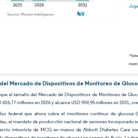
Image
Juga
*Nota
espec
s del Mercado de Dispositivos de Monitoreo de Gluco
 que el tamaño del Mercado de Dispositivos de Monitoreo de Gluc
 626,77 millones en 2026 y alcance USD 959,95 millones en 2031, c
lso federal que ahora cubre el monitoreo continuo de glucosa 
as, el mandato de producción nacional de sensores incorporado e
ercio minorista de MCG en manos de Abbott Diabetes Care son la
 dispositivos de monitoreo de glucosa en sangre de Rusia. La dep