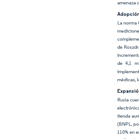
amenaza co
Adopción
La norma 
medicione
complement
de Roszdr
incrementa
de 4,1 mi
implement
médicas, l
Expansió
Rusia cuen
electrónic
tienda au
(BNPL, por
110% en en