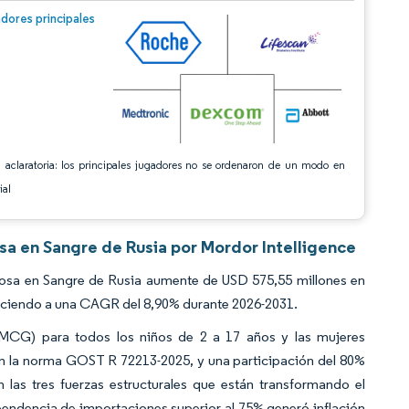
n © Mordor Intelligence. El uso requiere atribución según CC BY 4.0.
dores principales
 aclaratoria: los principales jugadores no se ordenaron de un modo en
ial
sa en Sangre de Rusia por Mordor Intelligence
osa en Sangre de Rusia aumente de USD 575,55 millones en
reciendo a una CAGR del 8,90% durante 2026-2031.
(MCG) para todos los niños de 2 a 17 años y las mujeres
n la norma GOST R 72213-2025, y una participación del 80%
s tres fuerzas estructurales que están transformando el
endencia de importaciones superior al 75% generó inflación