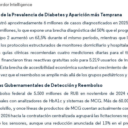
rdor Intelligence
de la Prevalencia de Diabetes y Aparición más Temprana
stró aproximadamente 6 millones de casos diagnosticados en 2025, 
 millones, lo que expone una brecha diagnóstica del 50% que el prog
tipo 2 aumentó un 63,5% durante el mismo período, mientras que l
 los protocolos estructurados de monitoreo domiciliario y hospitala
 guías clínicas recomiendan cuatro mediciones diarias para el ti
n financiaron tiras reactivas gratuitas solo para 5.219 usuarios de 
Esta brecha de accesibilidad económica sustenta el crecimiento d
 vez que el reembolso se amplíe más allá de los grupos pediátricos 
s Gubernamentales de Detección y Reembolso
olso federal de 5.500 millones de RUB en noviembre de 2024 m
onales con analizadores de HbA1c y sistemas de MCG. Más de 60.0
olsillo, y once líneas de productos de MCG cuentan actualmente con
e 2026 hacia la contratación centralizada agrupará las licitaciones 
e los sensores, aunque una reducción anunciada del 13% en el p