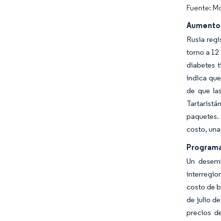
Fuente: Mo
Aumento 
Rusia regi
torno a 12
diabetes 
indica que
de que las
Tartaristá
paquetes. 
costo, una
Programa
Un desemb
interregi
costo de b
de julio d
precios d