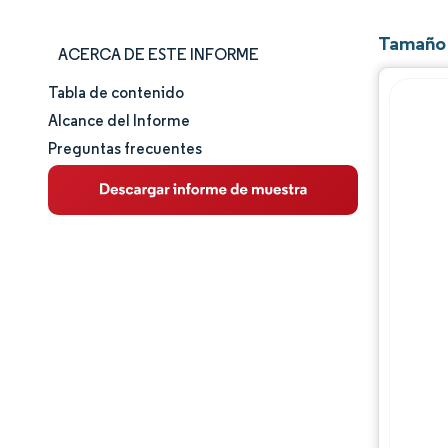
Tamaño 
ACERCA DE ESTE INFORME
Tabla de contenido
Tamaño y cuota de mercado
Alcance del Informe
Preguntas frecuentes
Análisis de mercado
Tendencias e ideas
Análisis de segmentos
Análisis geográfico
Panorama competitivo
Jugadores principales
Desarrollos de la industria