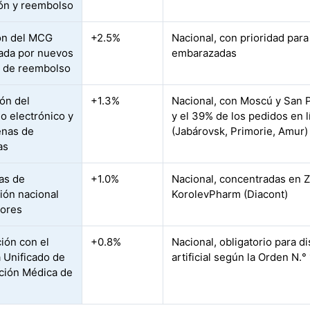
ón y reembolso
ón del MCG
+2.5%
Nacional, con prioridad para
ada por nuevos
embarazadas
 de reembolso
ón del
+1.3%
Nacional, con Moscú y San 
o electrónico y
y el 39% de los pedidos en l
enas de
(Jabárovsk, Primorie, Amur)
as
vas de
+1.0%
Nacional, concentradas en Z
ción nacional
KorolevPharm (Diacont)
sores
ción con el
+0.8%
Nacional, obligatorio para di
 Unificado de
artificial según la Orden N.°
ción Médica de