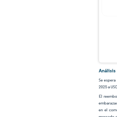
Análisi
Se espera
2025 a USD
El reembo
embarazad
en el com
mercado de