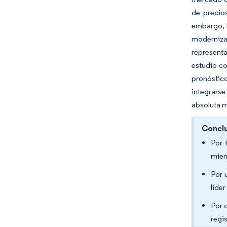
de precios
embargo, l
modernizar
representa
estudio co
pronóstic
integrars
absoluta 
Conclu
Por 
mien
Por 
líde
Por 
regi