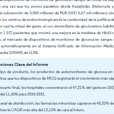
 una vez que los envíos paralelos desde Kazajistán, Bielorrusia y 
a subvención de 5.500 millones de RUB (USD 0,07 mil millones) oto
 los centros de endocrinología ancla la continuidad de la política d
n casi la mitad del gasto, el uso domiciliario de glucómetros habi
n 1.572 pacientes que mostró una mejora en la mediana de HbA1c d
o, el mercado de dispositivos de monitoreo de glucosa en sangre 
e automáticamente en el Sistema Unificado de Información Médica
media (DRAM) de ≤15%.
siones Clave del Informe
tipo de producto, los productos de automonitoreo de glucosa en s
tras que los dispositivos de MCG registrarán el crecimiento más r
usuario final, los hospitales concentraron el 47,21% del gasto en 2
r del 11,65% para 2026-2031.
canal de distribución, las farmacias minoristas captaron el 45,32% del
stran la CAGR más alta del 13,12% de cara al futuro.