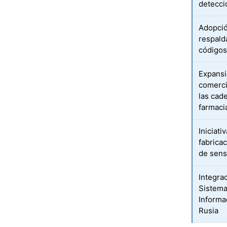
detecci
Adopci
respald
códigos
Expansi
comerci
las cad
farmaci
Iniciati
fabrica
de sen
Integra
Sistema
Informa
Rusia