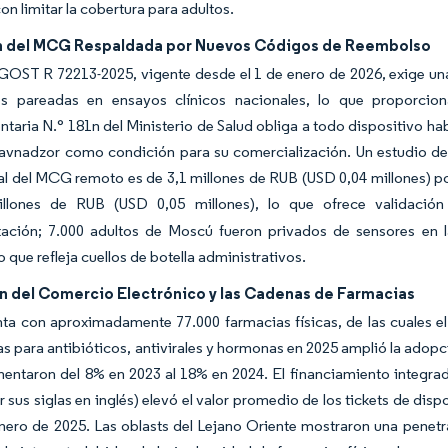
n limitar la cobertura para adultos.
 del MCG Respaldada por Nuevos Códigos de Reembolso
GOST R 72213-2025, vigente desde el 1 de enero de 2026, exige un
s pareadas en ensayos clínicos nacionales, lo que proporcion
aria N.° 181n del Ministerio de Salud obliga a todo dispositivo habili
avnadzor como condición para su comercialización. Un estudio de 
l del MCG remoto es de 3,1 millones de RUB (USD 0,04 millones) po
llones de RUB (USD 0,05 millones), lo que ofrece validació
ación; 7.000 adultos de Moscú fueron privados de sensores en 
o que refleja cuellos de botella administrativos.
n del Comercio Electrónico y las Cadenas de Farmacias
ta con aproximadamente 77.000 farmacias físicas, de las cuales el
as para antibióticos, antivirales y hormonas en 2025 amplió la adopc
mentaron del 8% en 2023 al 18% en 2024. El financiamiento integ
 sus siglas en inglés) elevó el valor promedio de los tickets de disp
ero de 2025. Las oblasts del Lejano Oriente mostraron una penetra