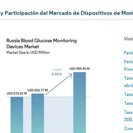
y Participación del Mercado de Dispositivos de Mon
Visi
Perí
Perí
Pron
Tama
año 
Tama
Imagen © Mordor Intelligence. El uso requiere atribució
Tama
Tasa
2031
Conc