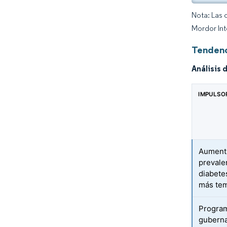
Nota: Las 
Mordor Int
Tendenc
Análisis 
IMPULSO
Aumento
prevale
diabete
más te
Progra
gubern