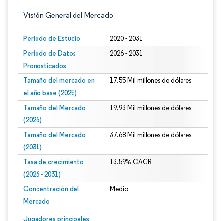
Visión General del Mercado
Período de Estudio
2020 - 2031
Período de Datos
2026 - 2031
Pronosticados
Tamaño del mercado en
17.55 Mil millones de dólares
el año base (2025)
Tamaño del Mercado
19.93 Mil millones de dólares
(2026)
Tamaño del Mercado
37.68 Mil millones de dólares
(2031)
Tasa de crecimiento
13.59% CAGR
(2026 - 2031)
Concentración del
Medio
Mercado
Imagen © Mordor Intelligence. El uso requiere atribución según CC BY 4.0.
Jugadores principales