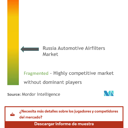
Imagen © Mordor Intelligence. El uso requiere atribución según CC BY 4.0.