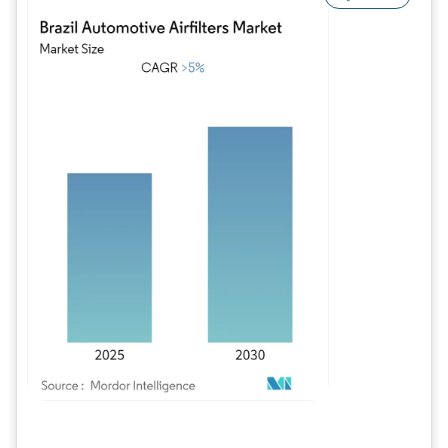
Imagen © Mordor Intelligence. El uso requiere atribución según CC BY 4.0.