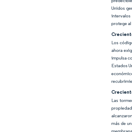
predecible
Unidos ge
intervalos
protege al
Crecient
Los código
ahora exig
impulsa co
Estados Un
económico
recubrimie
Crecient
Las tormen
propiedade
alcanzaron
más de una
membranas