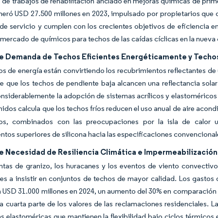
 de trabajos de rehabilitación anclado en mejoras químicas de prime
neró USD 27.500 millones en 2023, impulsado por propietarios que
 de servicio y cumplen con los crecientes objetivos de eficiencia en
 mercado de químicos para techos de las caídas cíclicas en la nueva
e Demanda de Techos Eficientes Energéticamente y Techos
s de energía están convirtiendo los recubrimientos reflectantes de 
e que los techos de pendiente baja alcancen una reflectancia solar
nsiderablemente la adopción de sistemas acrílicos y elastoméricos 
idos calcula que los techos fríos reducen el uso anual de aire acon
s, combinados con las preocupaciones por la isla de calor ur
ntos superiores de silicona hacia las especificaciones convenciona
e Necesidad de Resiliencia Climática e Impermeabilización
tas de granizo, los huracanes y los eventos de viento convectivo 
s a insistir en conjuntos de techos de mayor calidad. Los gastos
 USD 31.000 millones en 2024, un aumento del 30% en comparación c
 cuarta parte de los valores de las reclamaciones residenciales.
 elastoméricas que mantienen la flexibilidad bajo ciclos térmico