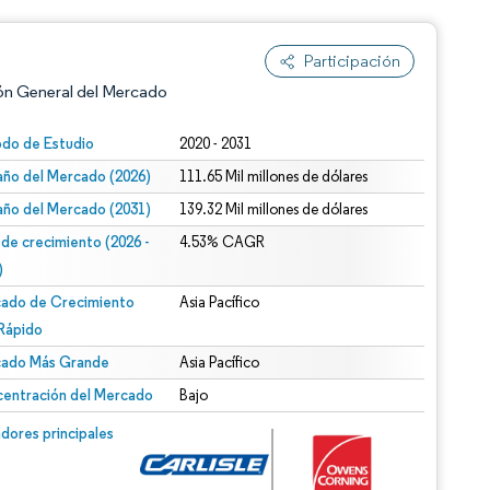
Participación
ón General del Mercado
odo de Estudio
2020 - 2031
ño del Mercado (2026)
111.65 Mil millones de dólares
ño del Mercado (2031)
139.32 Mil millones de dólares
 de crecimiento (2026 -
4.53% CAGR
)
ado de Crecimiento
Asia Pacífico
n según CC BY 4.0.
Rápido
ado Más Grande
Asia Pacífico
entración del Mercado
Bajo
n © Mordor Intelligence. El uso requiere atribución según CC BY 4.0.
dores principales