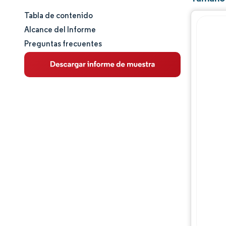
Tabla de contenido
Tamaño y cuota de mercado
Alcance del Informe
Preguntas frecuentes
Análisis de mercado
Tendencias e ideas
Análisis de segmentos
Análisis geográfico
Panorama competitivo
Jugadores principales
Desarrollos de la industria