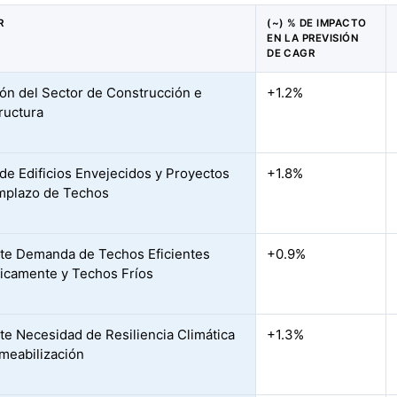
R
(~) % DE IMPACTO
EN LA PREVISIÓN
DE CAGR
ón del Sector de Construcción e
+1.2%
tructura
de Edificios Envejecidos y Proyectos
+1.8%
mplazo de Techos
te Demanda de Techos Eficientes
+0.9%
icamente y Techos Fríos
te Necesidad de Resiliencia Climática
+1.3%
meabilización