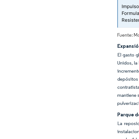
Impulso
Formula
Resiste
Fuente: Mo
Expansión
El gasto g
Unidos, la
incremento
depósitos
contratis
mantiene s
pulverizac
Parque d
La reposi
instalacio