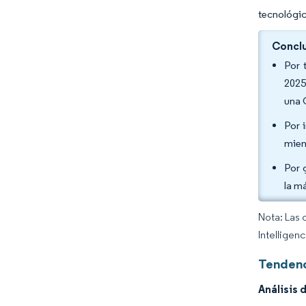
tecnológic
Conclu
Por 
2025
una 
Por 
mien
Por 
la m
Nota: Las 
Intelligen
Tendenc
Análisis 