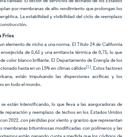
ra calidad. El sector de servicios de techado de los Estados
 optan por membranas de alto rendimiento que prolongan los
ergética. La estabilidad y visibilidad del ciclo de reemplazo
 construcción.
 Fríos
un elemento de nicho a una norma. El Título 24 de California
 envejecida de 0,63 y una emitancia térmica de 0,75, lo que
de color blanco brillante. El Departamento de Energía de los
[1]
dicionado hasta en un 15% en climas cálidos
. Estos factores
bana, están impulsando las dispersiones acrílicas y los
les en todo el mundo.
se están intensificando, lo que lleva a las aseguradoras de
 de reparación y reemplazo de techos en los Estados Unidos
on 2022, con pérdidas por viento y granizo que representan
 Las membranas bituminosas modificadas con polímeros y las
s extremos están ganando cuota a medida que los códigos de