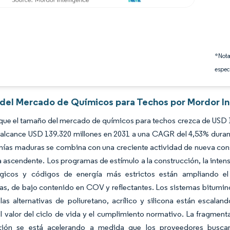
*Nota
espec
s del Mercado de Químicos para Techos por Mordor In
que el tamaño del mercado de químicos para techos crezca de USD 1
alcance USD 139.320 millones en 2031 a una CAGR del 4,53% durant
mías maduras se combina con una creciente actividad de nueva con
a ascendente. Los programas de estímulo a la construcción, la inten
gicos y códigos de energía más estrictos están ampliando el 
s, de bajo contenido en COV y reflectantes. Los sistemas bitumino
as alternativas de poliuretano, acrílico y silicona están escala
el valor del ciclo de vida y el cumplimiento normativo. La fragmen
ción se está acelerando a medida que los proveedores buscan