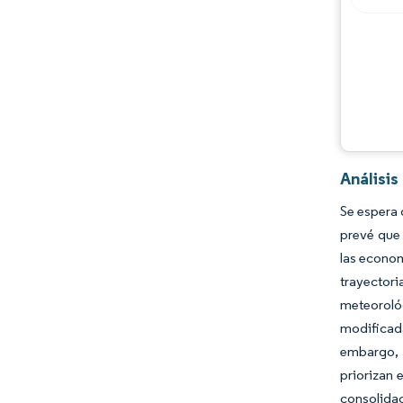
Análisi
Se espera 
prevé que 
las econo
trayectori
meteoroló
modificada
embargo, l
priorizan 
consolida