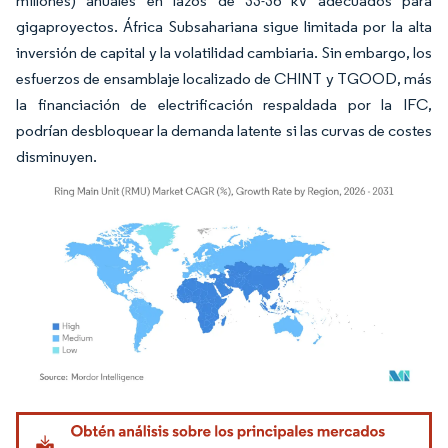
millones) anuales en lazos de 33-36 kV adecuados para
gigaproyectos. África Subsahariana sigue limitada por la alta
inversión de capital y la volatilidad cambiaria. Sin embargo, los
esfuerzos de ensamblaje localizado de CHINT y TGOOD, más
la financiación de electrificación respaldada por la IFC,
podrían desbloquear la demanda latente si las curvas de costes
disminuyen.
Imagen © Mordor Intelligence. El uso requiere atribución según CC BY 4.0.