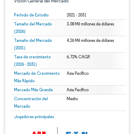
Visión General del Mercado
Período de Estudio
2021 - 2031
Tamaño del Mercado
3.08 Mil millones de dólares
(2026)
Tamaño del Mercado
4.26 Mil millones de dólares
(2031)
Tasa de crecimiento
6.72% CAGR
(2026 - 2031)
Mercado de Crecimiento
Asia Pacífico
Más Rápido
Mercado Más Grande
Asia Pacífico
Concentración del
Medio
Mercado
Imagen © Mordor Intelligence. El uso requiere atribución según CC BY 4.0.
Jugadores principales