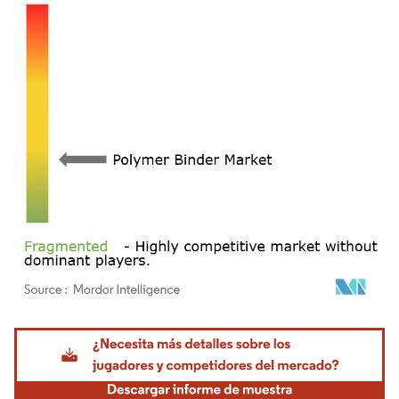
Imagen © Mordor Intelligence. El uso requiere atribución según CC BY 4.0.