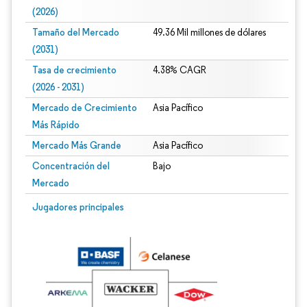
(2026)
Tamaño del Mercado
49.36 Mil millones de dólares
(2031)
Tasa de crecimiento
4.38% CAGR
(2026 - 2031)
Mercado de Crecimiento
Asia Pacífico
Más Rápido
Mercado Más Grande
Asia Pacífico
Concentración del
Bajo
Mercado
Imagen © Mordor Intelligence. El uso requiere atribución según CC BY 4.0.
Jugadores principales