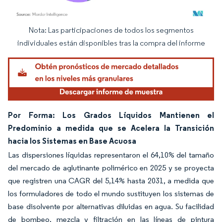
Nota: Las participaciones de todos los segmentos
Imagen © Mordor Intelligence. El uso requiere atribución según CC BY 4.0.
individuales están disponibles tras la compra del informe
Por Forma: Los Grados Líquidos Mantienen el
Predominio a medida que se Acelera la Transición
hacia los Sistemas en Base Acuosa
Las dispersiones líquidas representaron el 64,10% del tamaño
del mercado de aglutinante polimérico en 2025 y se proyecta
que registren una CAGR del 5,14% hasta 2031, a medida que
los formuladores de todo el mundo sustituyen los sistemas de
base disolvente por alternativas diluidas en agua. Su facilidad
de bombeo, mezcla y filtración en las líneas de pintura