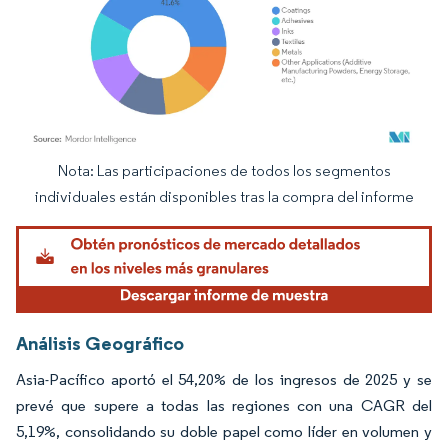
Nota: Las participaciones de todos los segmentos
Imagen © Mordor Intelligence. El uso requiere atribución según CC BY 4.0.
individuales están disponibles tras la compra del informe
Análisis Geográfico
Asia-Pacífico aportó el 54,20% de los ingresos de 2025 y se
prevé que supere a todas las regiones con una CAGR del
5,19%, consolidando su doble papel como líder en volumen y