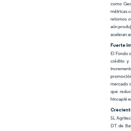
como Geor
métricas 
retornos c
aún produj
aceleran a
Fuerte I
El Fondo d
crédito y
incremento
promoción
mercado de
que reduc
hincapié e
Creciente
SL Agritec
DT de Baye