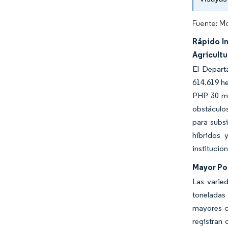
Fuente: Mo
Rápido I
Agricultu
El Depart
614.619 h
PHP 30 mil
obstáculo
para subsi
híbridos 
institucion
Mayor Po
Las varie
toneladas
mayores c
registran 