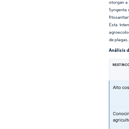
otorgan a
Syngenta c
fitosanita
Esta inte
agroecolog
de plagas.
Análisis 
RESTRIC
Alto cos
Conocim
agricul