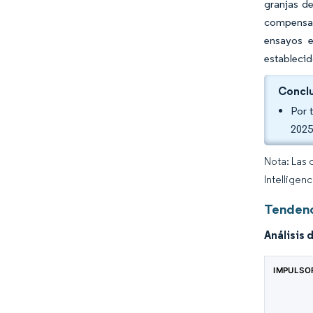
granjas d
compensan
ensayos e
establecid
Conclu
Por 
2025
Nota: Las 
Intelligen
Tendenc
Análisis 
IMPULSO