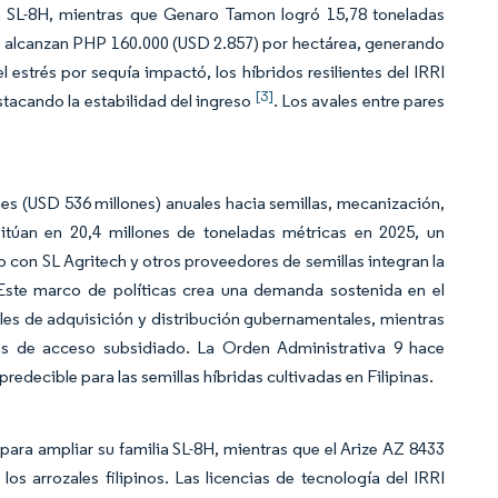
 SL-8H, mientras que Genaro Tamon logró 15,78 toneladas
s alcanzan PHP 160.000 (USD 2.857) por hectárea, generando
 estrés por sequía impactó, los híbridos resilientes del IRRI
[3]
stacando la estabilidad del ingreso
. Los avales entre pares
es (USD 536 millones) anuales hacia semillas, mecanización,
itúan en 20,4 millones de toneladas métricas en 2025, un
con SL Agritech y otros proveedores de semillas integran la
 Este marco de políticas crea una demanda sostenida en el
ales de adquisición y distribución gubernamentales, mientras
mas de acceso subsidiado. La Orden Administrativa 9 hace
decible para las semillas híbridas cultivadas en Filipinas.
ara ampliar su familia SL-8H, mientras que el Arize AZ 8433
os arrozales filipinos. Las licencias de tecnología del IRRI