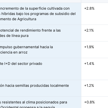
incremento de la superficie cultivada con
+2.8%
s híbridas bajo los programas de subsidio del
mento de Agricultura
otencial de rendimiento frente a las
+2.1%
des de línea pura
impulso gubernamental hacia la
+1.9%
iciencia en arroz
te I+D del sector privado
+1.4%
ión hacia semillas producidas localmente
+1.2%
s resistentes al clima posicionados para
+0.8%
 Occidental propensa a la sequía