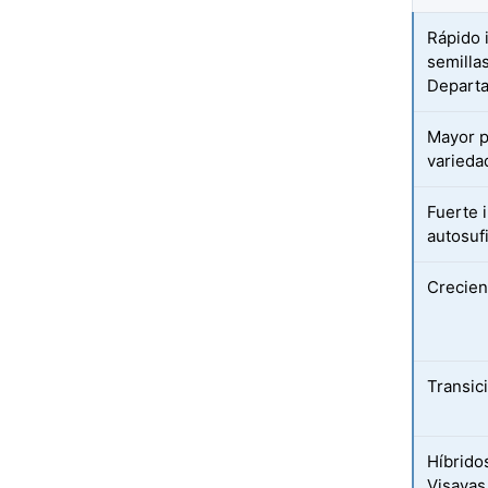
Rápido 
semilla
Departa
Mayor p
varieda
Fuerte 
autosuf
Crecien
Transic
Híbrido
Visayas