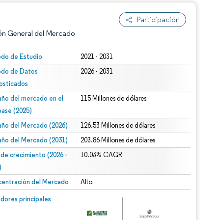
Participación
ón General del Mercado
odo de Estudio
2021 - 2031
odo de Datos
2026 - 2031
osticados
ño del mercado en el
115 Millones de dólares
base (2025)
ño del Mercado (2026)
126.53 Millones de dólares
n según CC BY 4.0.
ño del Mercado (2031)
203.86 Millones de dólares
 de crecimiento (2026 -
10.03% CAGR
)
entración del Mercado
Alto
n © Mordor Intelligence. El uso requiere atribución según CC BY 4.0.
dores principales