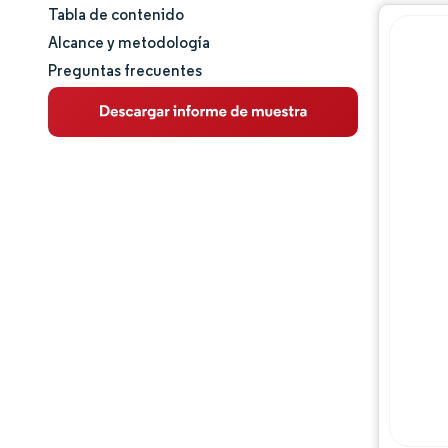
Tabla de contenido
Tamaño y cuota de mercado
Alcance y metodología
Preguntas frecuentes
Análisis de mercado
Tendencias e ideas
Análisis de segmentos
Análisis geográfico
Panorama regulatorio
Panorama competitivo
Jugadores principales
Oportunidades y perspectivas