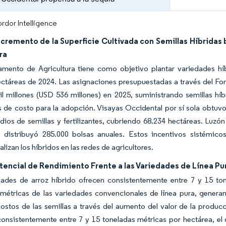
rdor Intelligence
ncremento de la Superficie Cultivada con Semillas Híbridas
ra
amento de Agricultura tiene como objetivo plantar variedades híb
ectáreas de 2024. Las asignaciones presupuestadas a través del F
 millones (USD 536 millones) en 2025, suministrando semillas híbri
s de costo para la adopción. Visayas Occidental por sí sola obtu
dios de semillas y fertilizantes, cubriendo 68.234 hectáreas. Luzó
y distribuyó 285.000 bolsas anuales. Estos incentivos sistémico
alizan los híbridos en las redes de agricultores.
tencial de Rendimiento Frente a las Variedades de Línea Pu
dades de arroz híbrido ofrecen consistentemente entre 7 y 15 to
 métricas de las variedades convencionales de línea pura, gene
ostos de las semillas a través del aumento del valor de la produ
consistentemente entre 7 y 15 toneladas métricas por hectárea, el 