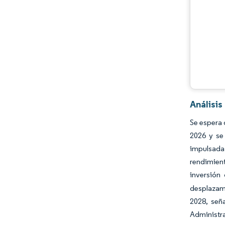
Desarrollos de la industria
Análisis
Se espera 
2026 y se
impulsada 
rendimient
inversión
desplazami
2028, señ
Administra