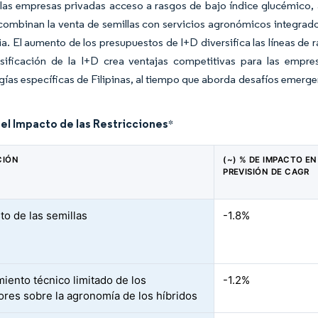
 las empresas privadas acceso a rasgos de bajo índice glucémico
ombinan la venta de semillas con servicios agronómicos integrados
ria. El aumento de los presupuestos de I+D diversifica las líneas de
nsificación de la I+D crea ventajas competitivas para las empre
ías específicas de Filipinas, al tiempo que aborda desafíos emergen
del Impacto de las Restricciones
*
CIÓN
(~) % DE IMPACTO EN
PREVISIÓN DE CAGR
to de las semillas
-1.8%
iento técnico limitado de los
-1.2%
tores sobre la agronomía de los híbridos