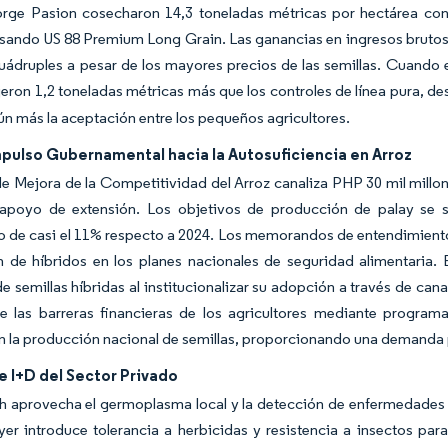
ge Pasion cosecharon 14,3 toneladas métricas por hectárea con
usando US 88 Premium Long Grain. Las ganancias en ingresos bruto
uádruples a pesar de los mayores precios de las semillas. Cuando el
eron 1,2 toneladas métricas más que los controles de línea pura, de
ún más la aceptación entre los pequeños agricultores.
mpulso Gubernamental hacia la Autosuficiencia en Arroz
e Mejora de la Competitividad del Arroz canaliza PHP 30 mil millon
 apoyo de extensión. Los objetivos de producción de palay se s
 de casi el 11% respecto a 2024. Los memorandos de entendimiento 
 de híbridos en los planes nacionales de seguridad alimentaria.
 semillas híbridas al institucionalizar su adopción a través de can
e las barreras financieras de los agricultores mediante progra
n la producción nacional de semillas, proporcionando una demanda pre
 I+D del Sector Privado
h aprovecha el germoplasma local y la detección de enfermedades p
r introduce tolerancia a herbicidas y resistencia a insectos para l