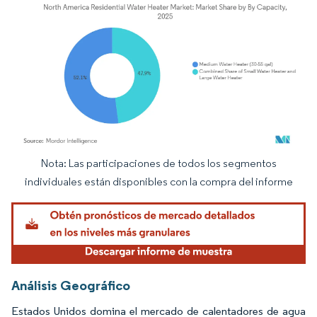
Nota: Las participaciones de todos los segmentos
Imagen © Mordor Intelligence. El uso requiere atribución según CC BY 4.0.
individuales están disponibles con la compra del informe
Análisis Geográfico
Estados Unidos domina el mercado de calentadores de agua