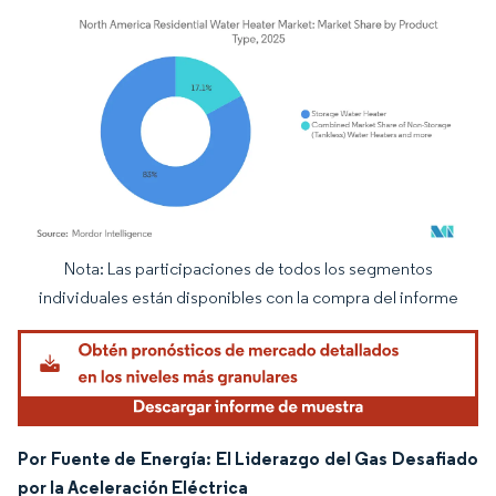
Nota: Las participaciones de todos los segmentos
Imagen © Mordor Intelligence. El uso requiere atribución según CC BY 4.0.
individuales están disponibles con la compra del informe
Por Fuente de Energía: El Liderazgo del Gas Desafiado
por la Aceleración Eléctrica