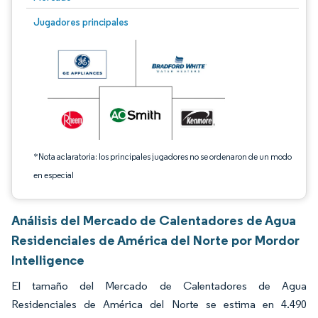
Imagen © Mordor Intelligence. El uso requiere atribución según CC BY 4.0.
Jugadores principales
*Nota aclaratoria: los principales jugadores no se ordenaron de un modo
en especial
Análisis del Mercado de Calentadores de Agua
Residenciales de América del Norte por Mordor
Intelligence
El tamaño del Mercado de Calentadores de Agua
Residenciales de América del Norte se estima en 4.490