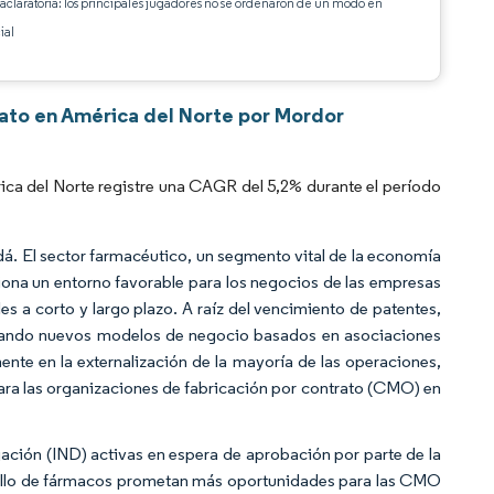
 aclaratoria: los principales jugadores no se ordenaron de un modo en
ial
ato en América del Norte por Mordor
ca del Norte registre una CAGR del 5,2% durante el período
á. El sector farmacéutico, un segmento vital de la economía
iona un entorno favorable para los negocios de las empresas
s a corto y largo plazo. A raíz del vencimiento de patentes,
scando nuevos modelos de negocio basados en asociaciones
nte en la externalización de la mayoría de las operaciones,
para las organizaciones de fabricación por contrato (CMO) en
ación (IND) activas en espera de aprobación por parte de la
rollo de fármacos prometan más oportunidades para las CMO