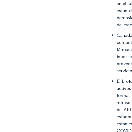
en el f
están d
demasia
del cre
Canadá
compete
fármaco
impuls
proveed
servici
El brot
activos
formas 
retraso
de API 
estadou
están c
COVID-