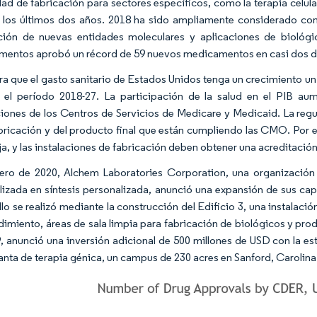
ad de fabricación para sectores específicos, como la terapia celu
 los últimos dos años. 2018 ha sido ampliamente considerado co
ión de nuevas entidades moleculares y aplicaciones de biológi
entos aprobó un récord de 59 nuevos medicamentos en casi dos 
ra que el gasto sanitario de Estados Unidos tenga un crecimiento un
 el período 2018-27. La participación de la salud en el PIB au
iones de los Centros de Servicios de Medicare y Medicaid. La regul
abricación y del producto final que están cumpliendo las CMO. Por e
a, y las instalaciones de fabricación deben obtener una acreditaci
ero de 2020, Alchem Laboratories Corporation, una organización 
lizada en síntesis personalizada, anunció una expansión de sus cap
llo se realizó mediante la construcción del Edificio 3, una instala
ndimiento, áreas de sala limpia para fabricación de biológicos y pro
, anunció una inversión adicional de 500 millones de USD con la es
lanta de terapia génica, un campus de 230 acres en Sanford, Carolina