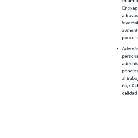
Pharmac
Enoxapa
a travé
inyecta
aumento
para el
Además,
persona
admini
princip
al trab
63,7% d
calidad 