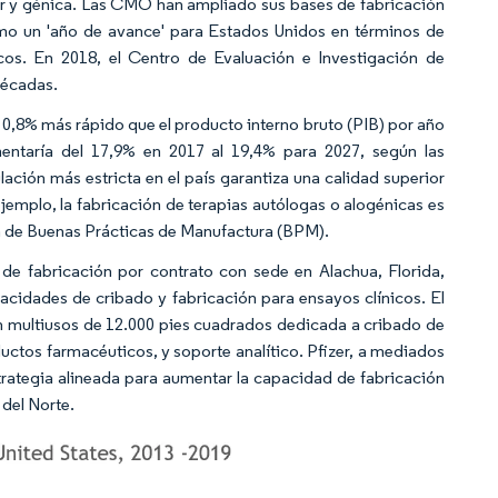
lar y génica. Las CMO han ampliado sus bases de fabricación
mo un 'año de avance' para Estados Unidos en términos de
cos. En 2018, el Centro de Evaluación e Investigación de
décadas.
 0,8% más rápido que el producto interno bruto (PIB) por año
mentaría del 17,9% en 2017 al 19,4% para 2027, según las
ación más estricta en el país garantiza una calidad superior
jemplo, la fabricación de terapias autólogas o alogénicas es
ón de Buenas Prácticas de Manufactura (BPM).
de fabricación por contrato con sede en Alachua, Florida,
acidades de cribado y fabricación para ensayos clínicos. El
ción multiusos de 12.000 pies cuadrados dedicada a cribado de
ductos farmacéuticos, y soporte analítico. Pfizer, a mediados
trategia alineada para aumentar la capacidad de fabricación
 del Norte.