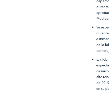
capacid
durante
aprobac
Medicam
Se espe
durante
estimac
de la f
complej
En febr
especia
desarro
alto re
de 2019
en su p