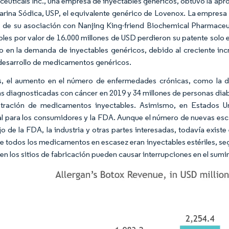
euticals Inc., una empresa de inyectables genéricos, obtuvo la apr
rina Sódica, USP, el equivalente genérico de Lovenox. La empresa 
s de su asociación con Nanjing King-friend Biochemical Pharmac
bles por valor de 16.000 millones de USD perdieron su patente solo
 en la demanda de inyectables genéricos, debido al creciente inc
 desarrollo de medicamentos genéricos.
 el aumento en el número de enfermedades crónicas, como la di
s diagnosticadas con cáncer en 2019 y 34 millones de personas dia
stración de medicamentos inyectables. Asimismo, en Estados U
al para los consumidores y la FDA. Aunque el número de nuevas e
ajo de la FDA, la industria y otras partes interesadas, todavía exi
e todos los medicamentos en escasez eran inyectables estériles, s
en los sitios de fabricación pueden causar interrupciones en el sumin