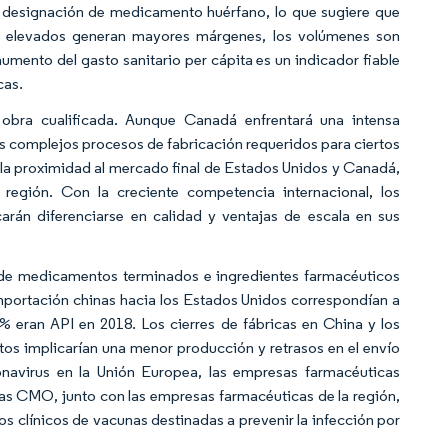
a designación de medicamento huérfano, lo que sugiere que
os elevados generan mayores márgenes, los volúmenes son
ento del gasto sanitario per cápita es un indicador fiable
cas.
bra cualificada. Aunque Canadá enfrentará una intensa
os complejos procesos de fabricación requeridos para ciertos
y la proximidad al mercado final de Estados Unidos y Canadá,
egión. Con la creciente competencia internacional, los
rán diferenciarse en calidad y ventajas de escala en sus
.
o de medicamentos terminados e ingredientes farmacéuticos
 importación chinas hacia los Estados Unidos correspondían a
 eran API en 2018. Los cierres de fábricas en China y los
rtos implicarían una menor producción y retrasos en el envío
onavirus en la Unión Europea, las empresas farmacéuticas
s CMO, junto con las empresas farmacéuticas de la región,
s clínicos de vacunas destinadas a prevenir la infección por