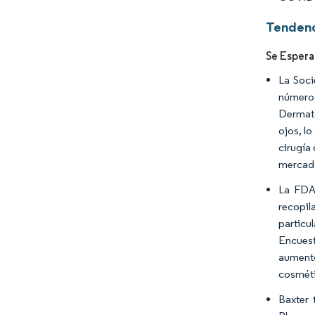
Tendenc
Se Espera
La Soci
número 
Dermato
ojos, l
cirugía
mercad
La FDA 
recopil
particu
Encuest
aument
cosméti
Baxter 