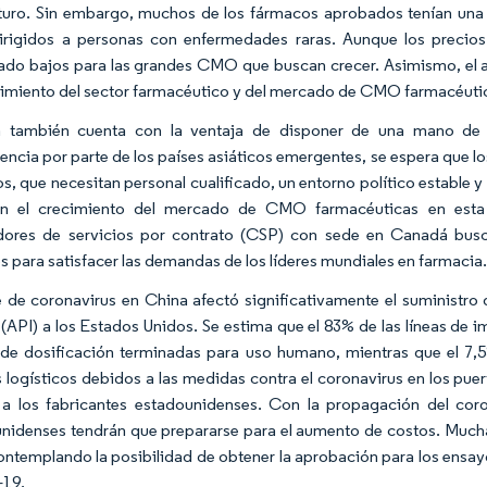
uturo. Sin embargo, muchos de los fármacos aprobados tenían un
irigidos a personas con enfermedades raras. Aunque los preci
do bajos para las grandes CMO que buscan crecer. Asimismo, el aum
cimiento del sector farmacéutico y del mercado de CMO farmacéuti
 también cuenta con la ventaja de disponer de una mano de o
ncia por parte de los países asiáticos emergentes, se espera que l
s, que necesitan personal cualificado, un entorno político estable 
en el crecimiento del mercado de CMO farmacéuticas en esta r
ores de servicios por contrato (CSP) con sede en Canadá busca
os para satisfacer las demandas de los líderes mundiales en farmacia
e de coronavirus en China afectó significativamente el suministr
 (API) a los Estados Unidos. Se estima que el 83% de las líneas de
de dosificación terminadas para uso humano, mientras que el 7,5%
s logísticos debidos a las medidas contra el coronavirus en los pue
a los fabricantes estadounidenses. Con la propagación del cor
nidenses tendrán que prepararse para el aumento de costos. Mucha
ontemplando la posibilidad de obtener la aprobación para los ensayo
19.