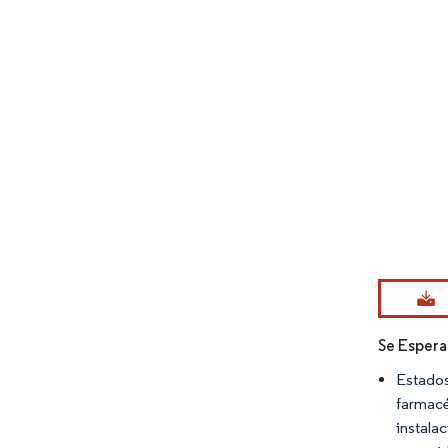
Imagen © Mo
Se Espera
Estados
farmacé
instala