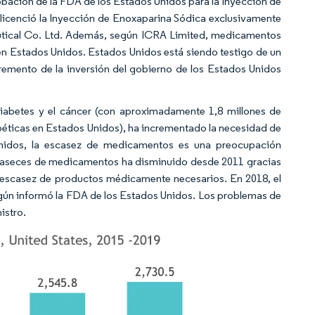
obación de la FDA de los Estados Unidos para la Inyección de
licenció la Inyección de Enoxaparina Sódica exclusivamente
eutical Co. Ltd. Además, según ICRA Limited, medicamentos
 en Estados Unidos. Estados Unidos está siendo testigo de un
remento de la inversión del gobierno de los Estados Unidos
abetes y el cáncer (con aproximadamente 1,8 millones de
béticas en Estados Unidos), ha incrementado la necesidad de
nidos, la escasez de medicamentos es una preocupación
scaseces de medicamentos ha disminuido desde 2011 gracias
ste escasez de productos médicamente necesarios. En 2018, el
egún informó la FDA de los Estados Unidos. Los problemas de
istro.