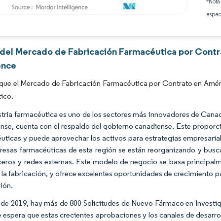
*Nota
espec
Imagen © Mordor Intelligence. El uso requiere atribución según CC BY 4.0.
s del Mercado de Fabricación Farmacéutica por Contr
ence
que el Mercado de Fabricación Farmacéutica por Contrato en Améri
ico.
stria farmacéutica es uno de los sectores más innovadores de Canad
nse, cuenta con el respaldo del gobierno canadiense. Este proporc
uticas y puede aprovechar los activos para estrategias empresariale
resas farmacéuticas de esta región se están reorganizando y bu
ceros y redes externas. Este modelo de negocio se basa principalme
a la fabricación, y ofrece excelentes oportunidades de crecimiento 
gión.
r de 2019, hay más de 800 Solicitudes de Nuevo Fármaco en Investig
 espera que estas crecientes aprobaciones y los canales de desar