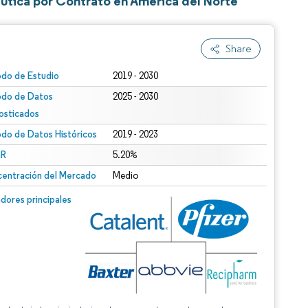
utica por Contrato en América del Norte
Share
odo de Estudio
2019 - 2030
odo de Datos
2025 - 2030
osticados
odo de Datos Históricos
2019 - 2023
R
5.20%
entración del Mercado
Medio
dores principales