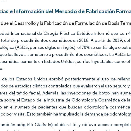
ias e Información del Mercado de Fabricación Farma
 que el Desarrollo y la Fabricación de Formulación de Dosis Te
edad Internacional de Cirugía Plástica Estética informó que con 4
total de procedimientos cosméticos en 2018. A partir de 2019, del
lógica (ASDS, por sus siglas en inglés), el 70% se sentía algo o ext
o que los llevó a someterse a procedimientos cosméticos. La ASDS 
 cosmética aumente en Estados Unidos, con los inyectables como el
o.
de los Estados Unidos aprobó posteriormente el uso de relleno
ados de estudios clínicos controlados que evaluaron el uso seguro y 
lares del tejido facial. Además, las inyecciones de bótox han aume
a sobre el Estado de la Industria de Odontología Cosmética de
o en el número de pacientes que buscan odontología cosmética 
co por visita. Esto también ha impulsado la demanda de odontología 
también adquirió Claris Injectables Ltd y obtuvo acceso completo 