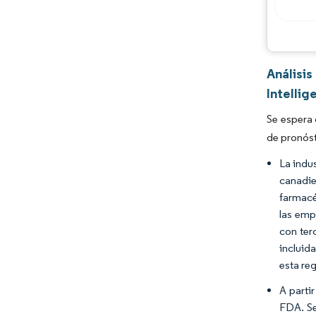
Análisi
Intellig
Se espera 
de pronóst
La indu
canadie
farmacé
las emp
con ter
incluid
esta re
A parti
FDA. Se