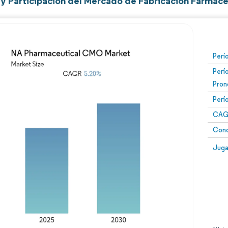
y Participación del Mercado de Fabricación Farmacé
Perí
Perí
Pron
Perí
CAG
Conc
Juga