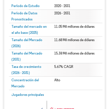
Período de Estudio
2020 - 2031
Período de Datos
2026 - 2031
Pronosticados
Tamaño del mercado en
11.05 Mil millones de dólares
el año base (2025)
Tamaño del Mercado
11.68 Mil millones de dólares
(2026)
Tamaño del Mercado
15.38 Mil millones de dólares
(2031)
Tasa de crecimiento
5.67% CAGR
(2026 - 2031)
Concentración del
Alto
Mercado
Imagen © Mordor Intelligence. El uso requiere atribución según CC BY 4.0.
Jugadores principales