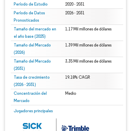
Período de Estudio
2020 - 2031
Período de Datos
2026 - 2031
Pronosticados
Tamaño del mercado en
1.17 Mil millones de dólares
el año base (2025)
Tamaño del Mercado
1.39 Mil millones de dólares
(2026)
Tamaño del Mercado
3.35 Mil millones de dólares
(2031)
Tasa de crecimiento
19.18% CAGR
(2026 - 2031)
Concentración del
Medio
Mercado
Imagen © Mordor Intelligence. El uso requiere atribución según CC BY 4.0.
Jugadores principales