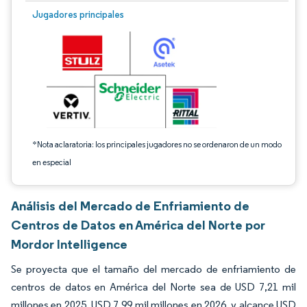
Imagen © Mordor Intelligence. El uso requiere atribución según CC BY 4.0.
Jugadores principales
*Nota aclaratoria: los principales jugadores no se ordenaron de un modo
en especial
Análisis del Mercado de Enfriamiento de
Centros de Datos en América del Norte por
Mordor Intelligence
Se proyecta que el tamaño del mercado de enfriamiento de
centros de datos en América del Norte sea de USD 7,21 mil
millones en 2025, USD 7,99 mil millones en 2026, y alcance USD