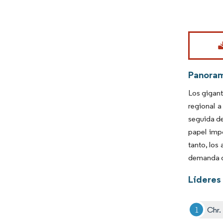
Imagen © Mo
Panora
Los gigant
regional 
seguida de
papel impo
tanto, los
demanda di
Líderes 
Chr.