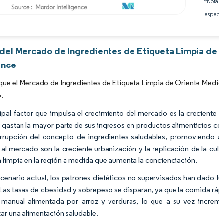
*Nota
espec
Imagen © Mordor Intelligence. El uso requiere atribución según CC BY 4.0.
s del Mercado de Ingredientes de Etiqueta Limpia de
ence
que el Mercado de Ingredientes de Etiqueta Limpia de Oriente Medio
o.
cipal factor que impulsa el crecimiento del mercado es la crecie
 gastan la mayor parte de sus ingresos en productos alimenticios c
irrupción del concepto de ingredientes saludables, promoviendo a
 al mercado son la creciente urbanización y la replicación de la c
a limpia en la región a medida que aumenta la concienciación.
scenario actual, los patrones dietéticos no supervisados han dado 
 Las tasas de obesidad y sobrepeso se disparan, ya que la comida rá
 manual alimentada por arroz y verduras, lo que a su vez incre
zar una alimentación saludable.