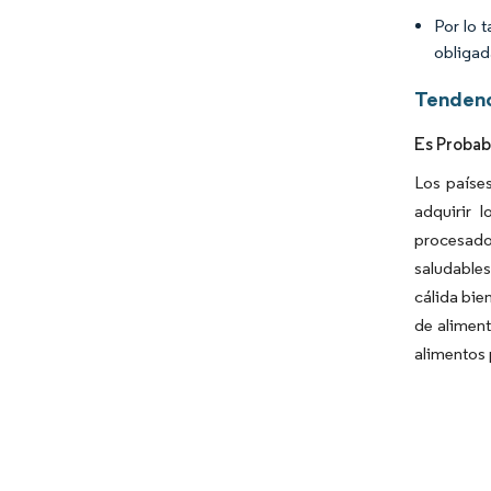
Por lo 
obligad
Tendenc
Es Probab
Los países
adquirir 
procesados
saludables
cálida bie
de aliment
alimentos 