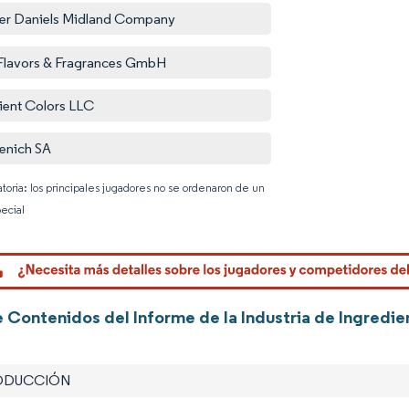
er Daniels Midland Company
 Flavors & Fragrances GmbH
ient Colors LLC
enich SA
atoria: los principales jugadores no se ordenaron de un
ecial
Imagen © 
e Contenidos del Informe de la Industria de Ingredi
RODUCCIÓN