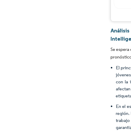
Análisi
Intellig
Se espera 
pronóstic
El prin
jóvenes
con la 
afectan
etiquet
En el e
región.
trabajo
garanti