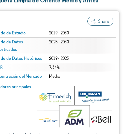
ueta Limpia de Oriente Medio y África
Share
odo de Estudio
2019 - 2030
odo de Datos
2025 - 2030
osticados
odo de Datos Históricos
2019 - 2023
R
7.34%
entración del Mercado
Medio
dores principales