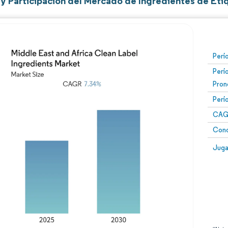
y Participación del Mercado de Ingredientes de Etiq
Perí
Perí
Pron
Perí
CAG
Conc
Juga