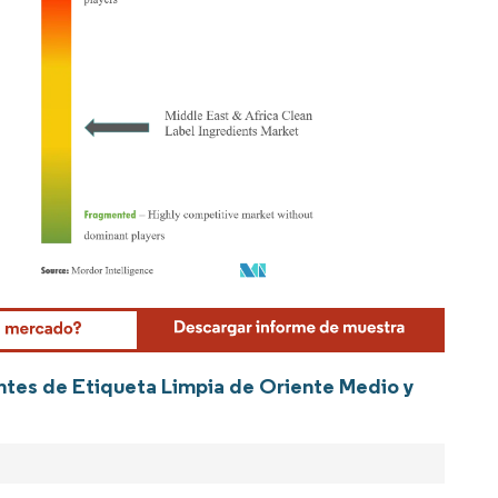
Mordor Intelligence. El uso requiere atribución según CC BY 4.0.
entes de Etiqueta Limpia de Oriente Medio y