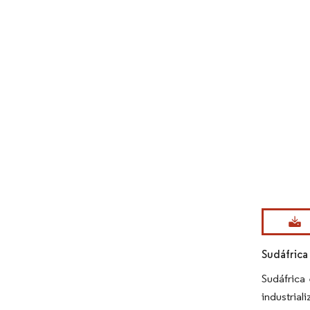
Imagen © Mo
Sudáfrica
Sudáfrica
industrial