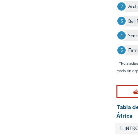
Arch
Bell
Sens
Firm
*Nota aclar
modo en esp
Tabla d
África
1. INT