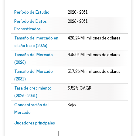
Período de Estudio
2020 - 2031
Período de Datos
2026 - 2031
Pronosticados
Tamaño del mercado en
420.24 Mil millones de dólares
el año base (2025)
Tamaño del Mercado
435.03 Mil millones de dólares
(2026)
Tamaño del Mercado
517.26 Mil millones de dólares
(2031)
Tasa de crecimiento
3.52% CAGR
(2026 - 2031)
Concentración del
Bajo
Mercado
Imagen © Mordor Intelligence. El uso requiere atribución según CC BY 4.0.
Jugadores principales