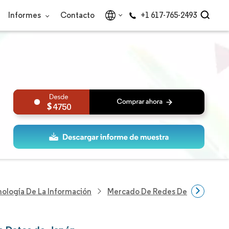
Informes
Contacto
+1 617-765-2493
4750
nología De La Información
Mercado De Redes De Centros De