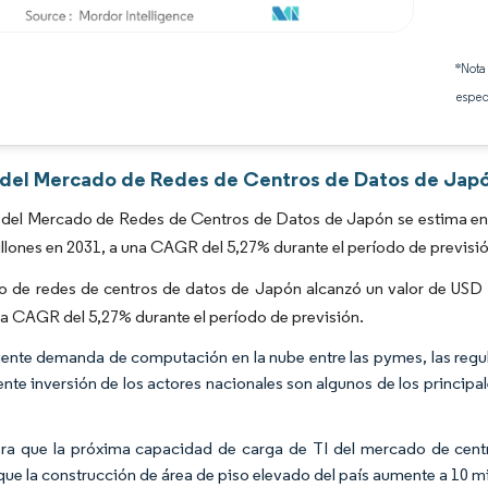
Imagen © Mordor Intelligence. El uso requiere atribución según CC BY 4.0.
*Nota
espec
s del Mercado de Redes de Centros de Datos de Japó
 del Mercado de Redes de Centros de Datos de Japón se estima en 
illones en 2031, a una CAGR del 5,27% durante el período de previsi
 de redes de centros de datos de Japón alcanzó un valor de USD 7
na CAGR del 5,27% durante el período de previsión.
iente demanda de computación en la nube entre las pymes, las regu
iente inversión de los actores nacionales son algunos de los princi
ra que la próxima capacidad de carga de TI del mercado de cen
que la construcción de área de piso elevado del país aumente a 10 m