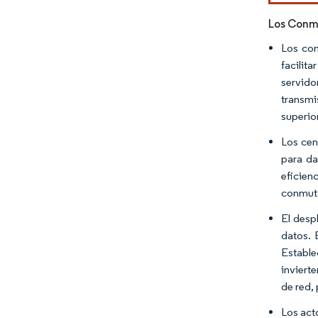
Los Conmu
Los con
facilit
servido
transmi
superio
Los cen
para da
eficien
conmuta
El desp
datos. 
Estable
inviert
de red,
Los act