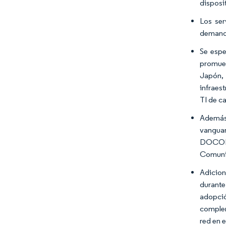
disposit
Los ser
demanda
Se espe
promuev
Japón, 
infraes
TI de c
Además,
vanguar
DOCOMO,
Comuni
Adicion
durante
adopció
complem
red en 