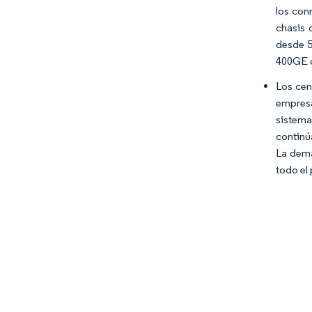
los con
chasis 
desde 5
400GE o
Los cen
empresa
sistema
continú
La dema
todo el