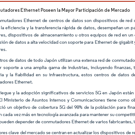
tadores Ethernet Poseen la Mayor Participación de Mercado
mutadores Ethernet de centros de datos son dispositivos de red q
ar la eficiencia y la transferencia rápida de datos, desempeñan un p
res, dispositivos de almacenamiento u otros equipos de red en un
sión de datos a alta velocidad con soporte para Ethernet de gigab
res.
tros de datos de todo Japón utilizan una extensa red de conmutad
r soporte a una amplia gama de industrias, incluyendo finanzas, t
cia y la fiabilidad en su infraestructura, estos centros de dato
dores Ethernet.
liegue y la adopción significativos de servicios 5G en Japón están
El Ministerio de Asuntos Internos y Comunicaciones tiene como ob
ció un objetivo de cobertura 5G del 98% de la población para fin
en cada vez más en tecnología avanzada para mantener su competiti
 pueden depender de conmutadores Ethernet de varios fabricantes, i
ores clave del mercado se centran en actualizar los dispositivos de 