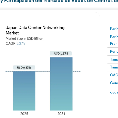
y Participación del Mercado de Redes de Centros d
Perí
Perí
Pron
Perí
Tama
Tama
CAGR
Conc
Juga