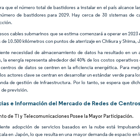
ra que el número total de bastidores a instalar en el país alcance 
número de bastidores para 2029. Hay cerca de 30 sistemas de c
cción.
esos cables submarinos que se estima comenzará a operar en 2023 e
 de 10.500 kilómetros con puntos de aterrizaje en Chikura y Shima, 
iente necesidad de almacenamiento de datos ha resultado en un 
 la energía representa alrededor del 40% de los costos operativos
 centros de datos se centren en la eficiencia energética. Para me
 los actores clave se centran en desarrollar un estándar verde para l
nda de gestión de infraestructura. Por lo tanto, se espera que dic
 de previsión.
ias e Información del Mercado de Redes de Centro
to de TI y Telecomunicaciones Posee la Mayor Participación.
iente adopción de servicios basados en la nube está impulsando
cala en Japón, lo que resulta en una mayor demanda de espacio en l