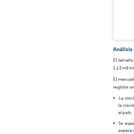
Análisi
El tamaño
1,13 mil m
El mercado
registre u
La crec
la crec
el país.
Se espe
espera 