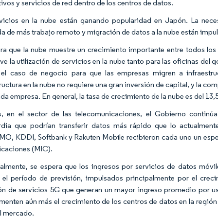
ivos y servicios de red dentro de los centros de datos.
vicios en la nube están ganando popularidad en Japón. La nece
 de más trabajo remoto y migración de datos a la nube están impuls
ra que la nube muestre un crecimiento importante entre todos los 
e la utilización de servicios en la nube tanto para las oficinas del 
el caso de negocio para que las empresas migren a infraestruc
tructura en la nube no requiere una gran inversión de capital, y la c
ada empresa. En general, la tasa de crecimiento de la nube es del 13,
 en el sector de las telecomunicaciones, el Gobierno continú
dia que podrían transferir datos más rápido que lo actualment
 KDDI, Softbank y Rakuten Mobile recibieron cada uno un espect
caciones (MIC).
almente, se espera que los ingresos por servicios de datos móv
 el período de previsión, impulsados principalmente por el crecim
n de servicios 5G que generan un mayor ingreso promedio por us
enten aún más el crecimiento de los centros de datos en la región y
el mercado.