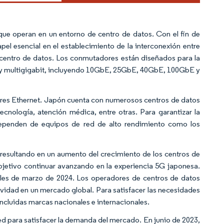
ue operan en un entorno de centro de datos. Con el fin de
apel esencial en el establecimiento de la interconexión entre
 centro de datos. Los conmutadores están diseñados para la
it y multigigabit, incluyendo 10GbE, 25GbE, 40GbE, 100GbE y
ores Ethernet. Japón cuenta con numerosos centros de datos
ecnología, atención médica, entre otras. Para garantizar la
s dependen de equipos de red de alto rendimiento como los
 resultando en un aumento del crecimiento de los centros de
jetivo continuar avanzando en la experiencia 5G japonesa.
ales de marzo de 2024. Los operadores de centros de datos
vidad en un mercado global. Para satisfacer las necesidades
ncluidas marcas nacionales e internacionales.
red para satisfacer la demanda del mercado. En junio de 2023,