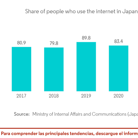
rdor Intelligence. El uso requiere atribución según CC BY 4.0.