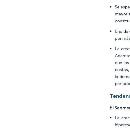
Se espe
mayor 
constru
Uno de 
por más
La crec
Además,
que los
costos,
la dema
período
Tendenc
El Segmen
La crec
hiperes