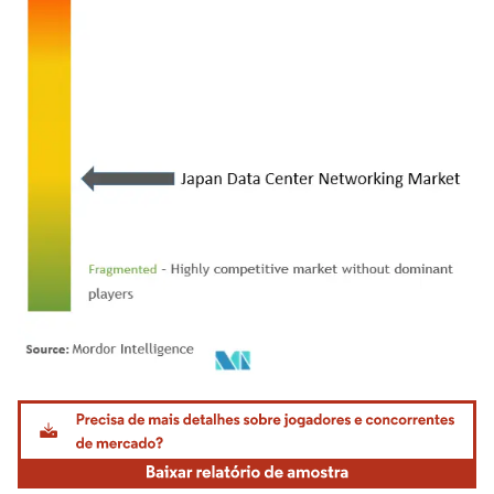
Imagem © Mordor Intelligence. O reuso requer atribuição conforme CC BY 4.0.