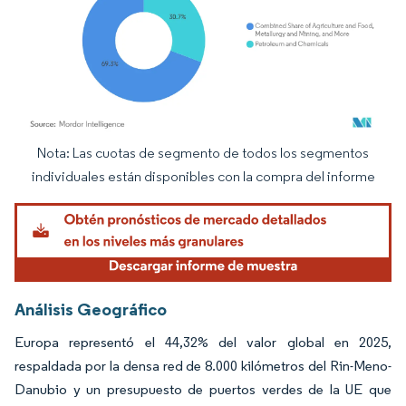
Nota: Las cuotas de segmento de todos los segmentos
Imagen © Mordor Intelligence. El uso requiere atribución según CC BY 4.0.
individuales están disponibles con la compra del informe
Análisis Geográfico
Europa representó el 44,32% del valor global en 2025,
respaldada por la densa red de 8.000 kilómetros del Rin-Meno-
Danubio y un presupuesto de puertos verdes de la UE que