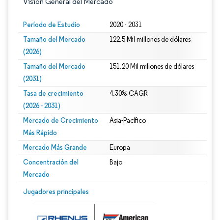
Visión General del Mercado
Período de Estudio
2020 - 2031
Tamaño del Mercado
122.5 Mil millones de dólares
(2026)
Tamaño del Mercado
151.20 Mil millones de dólares
(2031)
Tasa de crecimiento
4.30% CAGR
(2026 - 2031)
Mercado de Crecimiento
Asia-Pacífico
Más Rápido
Mercado Más Grande
Europa
Concentración del
Bajo
Mercado
Imagen © Mordor Intelligence. El uso requiere atribución según CC BY 4.0.
Jugadores principales