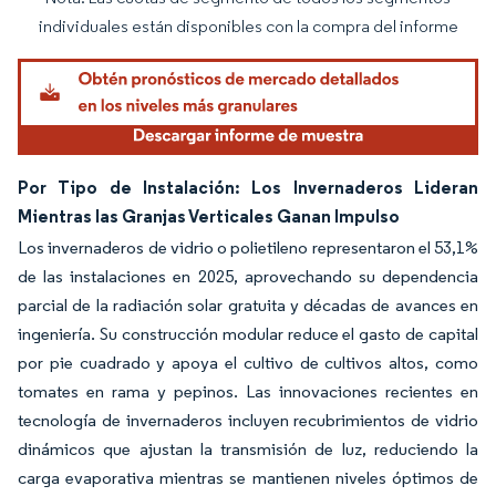
Imagen © Mordor Intelligence. El uso requiere atribución según CC BY 4.0.
individuales están disponibles con la compra del informe
Por Tipo de Instalación: Los Invernaderos Lideran
Mientras las Granjas Verticales Ganan Impulso
Los invernaderos de vidrio o polietileno representaron el 53,1%
de las instalaciones en 2025, aprovechando su dependencia
parcial de la radiación solar gratuita y décadas de avances en
ingeniería. Su construcción modular reduce el gasto de capital
por pie cuadrado y apoya el cultivo de cultivos altos, como
tomates en rama y pepinos. Las innovaciones recientes en
tecnología de invernaderos incluyen recubrimientos de vidrio
dinámicos que ajustan la transmisión de luz, reduciendo la
carga evaporativa mientras se mantienen niveles óptimos de