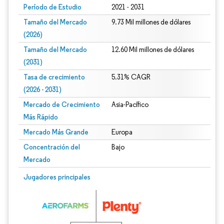
Período de Estudio
2021 - 2031
Tamaño del Mercado
9.73 Mil millones de dólares
(2026)
Tamaño del Mercado
12.60 Mil millones de dólares
(2031)
Tasa de crecimiento
5.31% CAGR
(2026 - 2031)
Mercado de Crecimiento
Asia-Pacífico
Más Rápido
Mercado Más Grande
Europa
Concentración del
Bajo
Mercado
Imagen © Mordor Intelligence. El uso requiere atribución según CC BY 4.0.
Jugadores principales