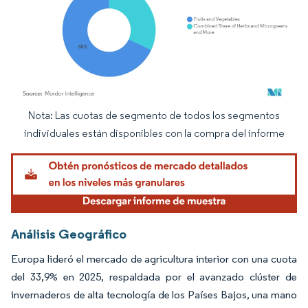
Nota: Las cuotas de segmento de todos los segmentos
Imagen © Mordor Intelligence. El uso requiere atribución según CC BY 4.0.
individuales están disponibles con la compra del informe
Análisis Geográfico
Europa lideró el mercado de agricultura interior con una cuota
del 33,9% en 2025, respaldada por el avanzado clúster de
invernaderos de alta tecnología de los Países Bajos, una mano