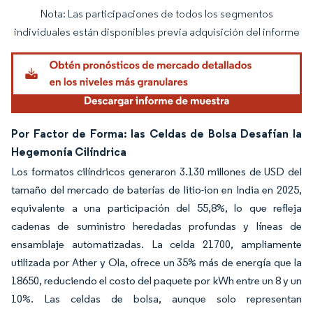
Nota: Las participaciones de todos los segmentos
Imagen © Mordor Intelligence. El uso requiere atribución según CC BY 4.0.
individuales están disponibles previa adquisición del informe
Por Factor de Forma: las Celdas de Bolsa Desafían la
Hegemonía Cilíndrica
Los formatos cilíndricos generaron 3.130 millones de USD del
tamaño del mercado de baterías de litio-ion en India en 2025,
equivalente a una participación del 55,8%, lo que refleja
cadenas de suministro heredadas profundas y líneas de
ensamblaje automatizadas. La celda 21700, ampliamente
utilizada por Ather y Ola, ofrece un 35% más de energía que la
18650, reduciendo el costo del paquete por kWh entre un 8 y un
10%. Las celdas de bolsa, aunque solo representan