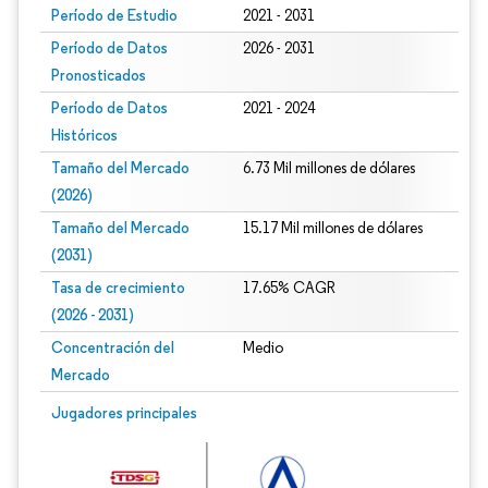
Período de Estudio
2021 - 2031
Período de Datos
2026 - 2031
Pronosticados
Período de Datos
2021 - 2024
Históricos
Tamaño del Mercado
6.73 Mil millones de dólares
(2026)
Tamaño del Mercado
15.17 Mil millones de dólares
(2031)
Tasa de crecimiento
17.65% CAGR
(2026 - 2031)
Concentración del
Medio
Mercado
Imagen © Mordor Intelligence. El uso requiere atribución según CC BY 4.0.
Jugadores principales