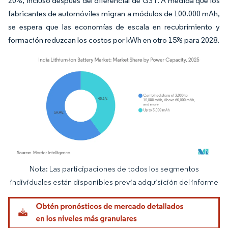
20%, incluso después del diferencial de GST. A medida que los
fabricantes de automóviles migran a módulos de 100.000 mAh,
se espera que las economías de escala en recubrimiento y
formación reduzcan los costos por kWh en otro 15% para 2028.
Nota: Las participaciones de todos los segmentos
Imagen © Mordor Intelligence. El uso requiere atribución según CC BY 4.0.
individuales están disponibles previa adquisición del informe