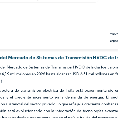
*Nota
espec
s del Mercado de Sistemas de Transmisión HVDC de In
del Mercado de Sistemas de Transmisión HVDC de India fue valorad
4,19 mil millones en 2026 hasta alcanzar USD 6,31 mil millones en 
).
structura de transmisión eléctrica de India está experimentando 
cos y el creciente incremento en la demanda de energía. El sect
ión sustancial del sector privado, lo que refleja la creciente confia
sión está evolucionando con la integración de tecnologías avanza
 fue introducida por primera vez en el país a través del proyecto