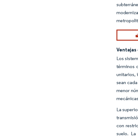
subterráne
moderniza
metropoli
Ventajas
Los siste
términos d
unitarios,
sean cada 
menor núm
mecánicas 
La superio
transmisió
con restr
suelo. La