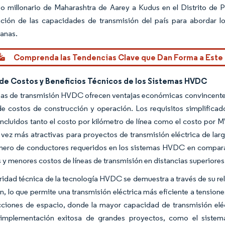
o millonario de Maharashtra de Aarey a Kudus en el Distrito de Pa
ción de las capacidades de transmisión del país para abordar los
tanas.
Comprenda las Tendencias Clave que Dan Forma a Este
 de Costos y Beneficios Técnicos de los Sistemas HVDC
mas de transmisión HVDC ofrecen ventajas económicas convincentes
e costos de construcción y operación. Los requisitos simplificad
 incluidos tanto el costo por kilómetro de línea como el costo po
vez más atractivas para proyectos de transmisión eléctrica de larga
ero de conductores requeridos en los sistemas HVDC en comparac
y menores costos de líneas de transmisión en distancias superiores 
ridad técnica de la tecnología HVDC se demuestra a través de su rel
n, lo que permite una transmisión eléctrica más eficiente a tensione
icciones de espacio, donde la mayor capacidad de transmisión elé
 implementación exitosa de grandes proyectos, como el siste