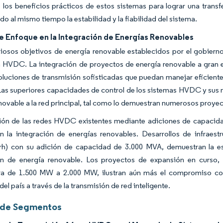
 los beneficios prácticos de estos sistemas para lograr una transf
o al mismo tiempo la estabilidad y la fiabilidad del sistema.
e Enfoque en la Integración de Energías Renovables
osos objetivos de energía renovable establecidos por el gobierno
 HVDC. La integración de proyectos de energía renovable a gran e
oluciones de transmisión sofisticadas que puedan manejar eficiente
 Las superiores capacidades de control de los sistemas HVDC y sus 
novable a la red principal, tal como lo demuestran numerosos proyect
ón de las redes HVDC existentes mediante adiciones de capacidad 
n la integración de energías renovables. Desarrollos de infraest
rh) con su adición de capacidad de 3.000 MVA, demuestran la es
ón de energía renovable. Los proyectos de expansión en curso,
ra de 1.500 MW a 2.000 MW, ilustran aún más el compromiso con
el país a través de la transmisión de red inteligente.
s de Segmentos