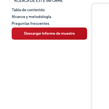
ACERCA DE ESTE INFORME
Tabla de contenido
Tamaño y cuota de mercado
Alcance y metodología
Preguntas frecuentes
Análisis de mercado
Tendencias e ideas
Análisis de segmentos
Panorama regulatorio
Análisis de la cadena de valor
Panorama competitivo
Jugadores principales
Oportunidades y perspectivas