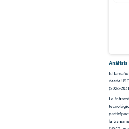
Desarrollos de la industria
Análisi
El tamaño 
desde USD 
(2026-2031
La infrae
tecnológi
participac
la transmi
(VSC), que