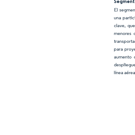
Segmento
El segmen
una parti
clave, qu
menores c
transporta
para proye
aumento d
despliegu
línea aére