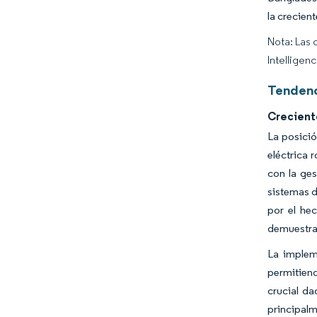
la crecien
Nota: Las 
Intelligen
Tendenc
Creciente
La posici
eléctrica 
con la ges
sistemas d
por el he
demuestra 
La implem
permitiend
crucial da
principalm