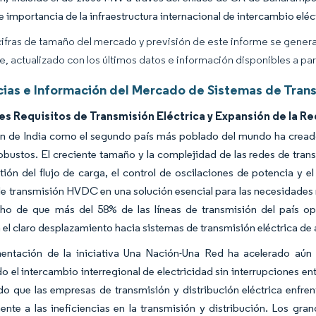
te importancia de la infraestructura internacional de intercambio elé
cifras de tamaño del mercado y previsión de este informe se gener
ce, actualizado con los últimos datos e información disponibles a par
ias e Información del Mercado de Sistemas de Tran
s Requisitos de Transmisión Eléctrica y Expansión de la Re
ón de India como el segundo país más poblado del mundo ha cread
robustos. El creciente tamaño y la complejidad de las redes de tran
tión del flujo de carga, el control de oscilaciones de potencia y e
e transmisión HVDC en una solución esencial para las necesidades 
cho de que más del 58% de las líneas de transmisión del país op
el claro desplazamiento hacia sistemas de transmisión eléctrica de 
entación de la iniciativa Una Nación-Una Red ha acelerado aún m
o el intercambio interregional de electricidad sin interrupciones en
do que las empresas de transmisión y distribución eléctrica enfren
ente a las ineficiencias en la transmisión y distribución. Los g