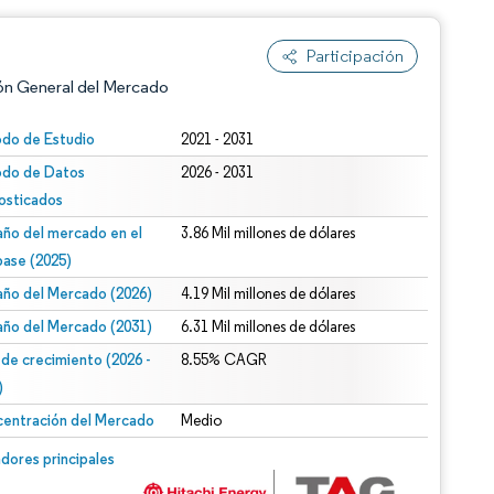
Participación
ón General del Mercado
odo de Estudio
2021 - 2031
odo de Datos
2026 - 2031
osticados
ño del mercado en el
3.86 Mil millones de dólares
base (2025)
ño del Mercado (2026)
4.19 Mil millones de dólares
n según CC BY 4.0.
ño del Mercado (2031)
6.31 Mil millones de dólares
 de crecimiento (2026 -
8.55% CAGR
)
entración del Mercado
Medio
n © Mordor Intelligence. El uso requiere atribución según CC BY 4.0.
dores principales