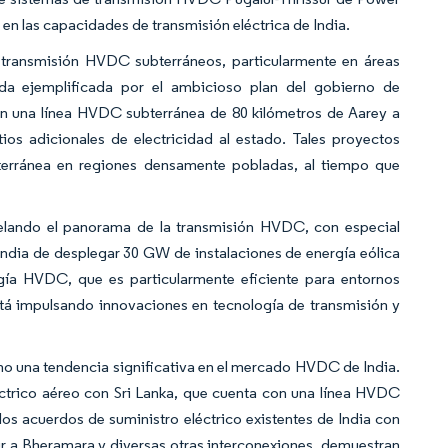
 en las capacidades de transmisión eléctrica de India.
transmisión HVDC subterráneos, particularmente en áreas
eda ejemplificada por el ambicioso plan del gobierno de
en una línea HVDC subterránea de 80 kilómetros de Aarey a
ios adicionales de electricidad al estado. Tales proyectos
bterránea en regiones densamente pobladas, al tiempo que
delando el panorama de la transmisión HVDC, con especial
e India de desplegar 30 GW de instalaciones de energía eólica
gía HVDC, que es particularmente eficiente para entornos
stá impulsando innovaciones en tecnología de transmisión y
mo una tendencia significativa en el mercado HVDC de India.
éctrico aéreo con Sri Lanka, que cuenta con una línea HVDC
s acuerdos de suministro eléctrico existentes de India con
r a Bheramara y diversas otras interconexiones, demuestran