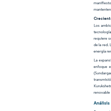
manifiesto
manteniend
Crecient
Los ambici
tecnología
requiere s
de la red.
energía re
La expansi
enfoque e
(Sundarga
transmisi
Kurukshet
renovable d
Análisi