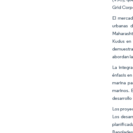
Grid Corpo
El mercad
urbanas d
Maharasht
Kudus en 
demuestra
abordan la
La integr
énfasis en
marina pa
marinos. E
desarrollo 
Los proyec
Los desarr
planificad
Bangladesh