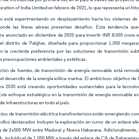
ration of India Limited en febrero de 2021, lo que representa un hito
o está experimentando un desplazamiento hacia los sistemas de 
onde las líneas aéreas presentan desafíos. Esta tendencia qu
ra anunciado en diciembre de 2020 para invertir INR 8.000 crore 
el distrito de Palghar, diseñada para proporcionar 1.000 megavat
n la creciente preferencia por las soluciones de transmisión su
s preocupaciones ambientales y estéticas.
ación de fuentes de transmisión de energía renovable está remo
 el desarrollo de la energía eólica marina. El ambicioso objetivo d
ra 2030 está creando oportunidades sustanciales para la tecnolo
ste enfoque estratégico en la transmisión de energía renovable e
de infraestructuras en todo el país.
tos de transmisión eléctrica transfronterizos están emergiendo co
ollos destacados incluyen la exploración en curso de un enlace el
a de 2x500 MW entre Madurai y Nueva Habarana. Adicionalmente, lo
, incluido el de 1.000 MW a través del enlace de CA de Baharampu