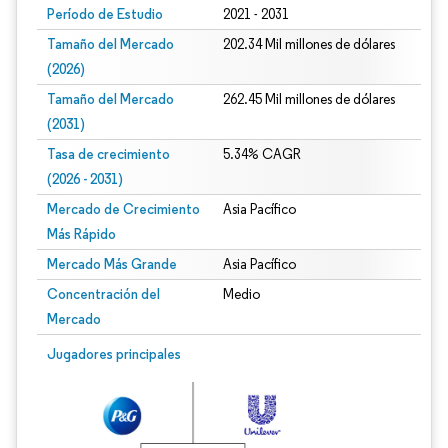
Período de Estudio
2021 - 2031
Tamaño del Mercado
202.34 Mil millones de dólares
(2026)
Tamaño del Mercado
262.45 Mil millones de dólares
(2031)
Tasa de crecimiento
5.34% CAGR
(2026 - 2031)
Mercado de Crecimiento
Asia Pacífico
Más Rápido
Mercado Más Grande
Asia Pacífico
Concentración del
Medio
Mercado
Imagen © Mordor Intelligence. El uso requiere atribución según CC BY 4.0.
Jugadores principales