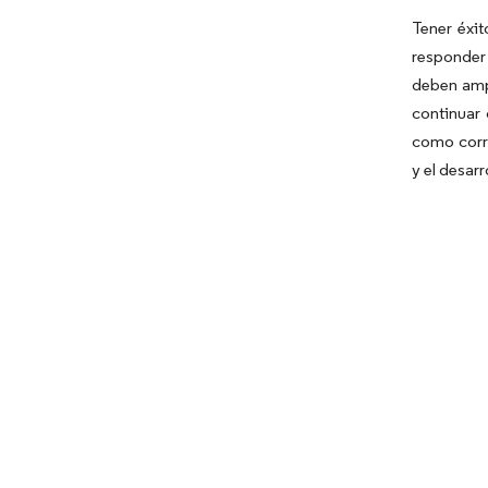
Tener éxit
responder 
deben amp
continuar 
como corre
y el desarr