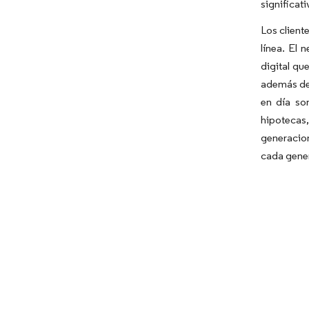
significat
Los client
línea. El 
digital qu
además de 
en día son
hipotecas
generacio
cada gener