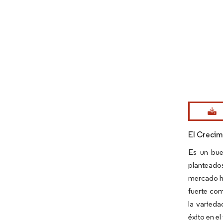
Imagen © Mo
El Crecim
Es un bue
planteados
mercado hi
fuerte com
la varieda
éxito en e