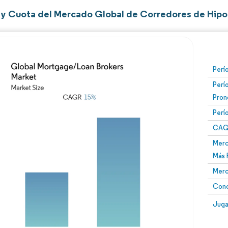
y Cuota del Mercado Global de Corredores de Hip
Perí
Perí
Pron
Perí
CAG
Merc
Más 
Merc
Conc
Juga