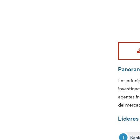
Imagen © Mo
Panora
Los princi
investiga
agentes in
del merca
Líderes
Bank