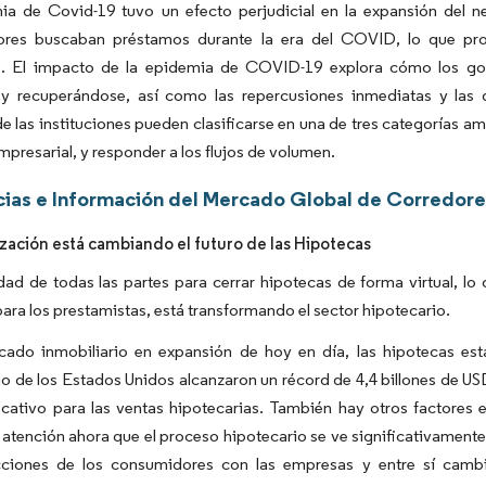
ia de Covid-19 tuvo un efecto perjudicial en la expansión del 
res buscaban préstamos durante la era del COVID, lo que pro
. El impacto de la epidemia de COVID-19 explora cómo los gobie
y recuperándose, así como las repercusiones inmediatas y las di
e las instituciones pueden clasificarse en una de tres categorías amp
empresarial, y responder a los flujos de volumen.
ias e Información del Mercado Global de Corredor
ización está cambiando el futuro de las Hipotecas
ad de todas las partes para cerrar hipotecas de forma virtual, lo 
para los prestamistas, está transformando el sector hipotecario.
cado inmobiliario en expansión de hoy en día, las hipotecas est
io de los Estados Unidos alcanzaron un récord de 4,4 billones de US
icativo para las ventas hipotecarias. También hay otros factores e
atención ahora que el proceso hipotecario se ve significativamente
acciones de los consumidores con las empresas y entre sí cambi