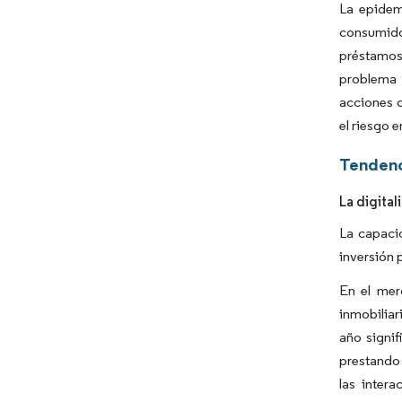
La epidem
consumido
préstamos
problema 
acciones d
el riesgo 
Tendenc
La digital
La capacid
inversión 
En el mer
inmobiliar
año signif
prestando 
las inter