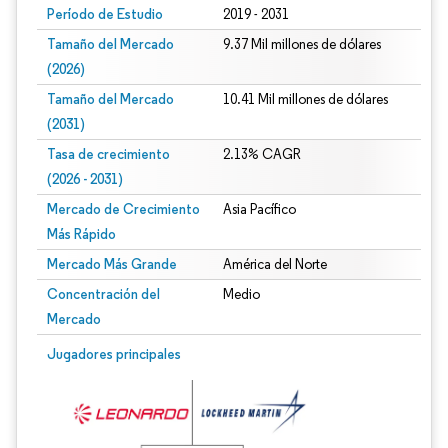
Período de Estudio
2019 - 2031
Tamaño del Mercado
9.37 Mil millones de dólares
(2026)
Tamaño del Mercado
10.41 Mil millones de dólares
(2031)
Tasa de crecimiento
2.13% CAGR
(2026 - 2031)
Mercado de Crecimiento
Asia Pacífico
Más Rápido
Mercado Más Grande
América del Norte
Concentración del
Medio
Mercado
Imagen © Mordor Intelligence. El uso requiere atribución según CC BY 4.0.
Jugadores principales