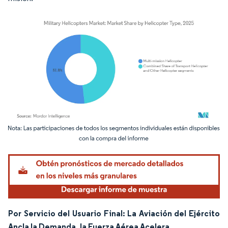
Imagen © Mordor Intelligence. El uso requiere atribución según CC BY 4.0.
Por Servicio del Usuario Final: La Aviación del Ejército
Ancla la Demanda, la Fuerza Aérea Acelera