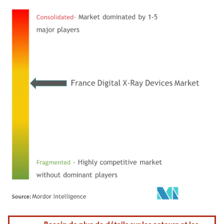
Image © Mordor Intelligence. La réutilisation nécessite une attribution sous CC BY 4.