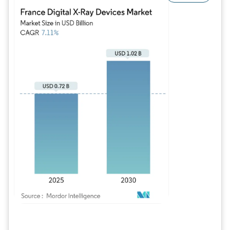
Image © Mordor Intelligence. La réutilisation nécessite une attribution sous CC BY