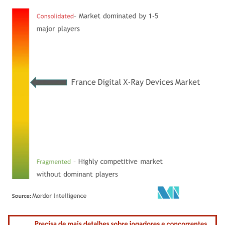
Imagem © Mordor Intelligence. O reuso requer atribuição conforme CC BY 4.0.