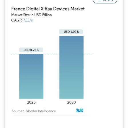
Imagem © Mordor Intelligence. O reuso requer atribuição conforme CC BY 4.0.