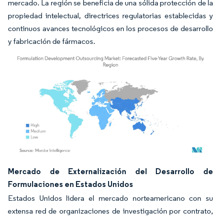
mercado. La región se beneficia de una sólida protección de la
propiedad intelectual, directrices regulatorias establecidas y
continuos avances tecnológicos en los procesos de desarrollo
y fabricación de fármacos.
Imagen © Mordor Intelligence. El uso requiere atribución según CC BY 4.0.
Mercado de Externalización del Desarrollo de
Formulaciones en Estados Unidos
Estados Unidos lidera el mercado norteamericano con su
extensa red de organizaciones de investigación por contrato,