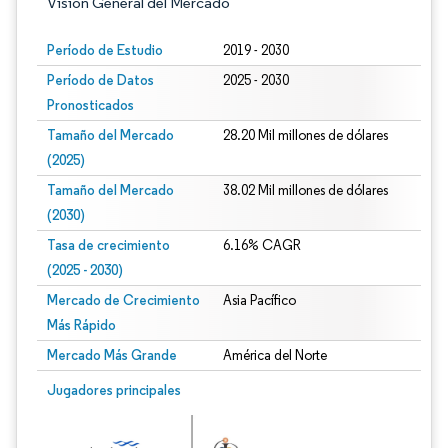
Visión General del Mercado
Período de Estudio
2019 - 2030
Período de Datos
2025 - 2030
Pronosticados
Tamaño del Mercado
28.20 Mil millones de dólares
(2025)
Tamaño del Mercado
38.02 Mil millones de dólares
(2030)
Tasa de crecimiento
6.16% CAGR
(2025 - 2030)
Mercado de Crecimiento
Asia Pacífico
Más Rápido
Mercado Más Grande
América del Norte
Imagen © Mordor Intelligence. El uso requiere atribución según CC BY 4.0.
Jugadores principales