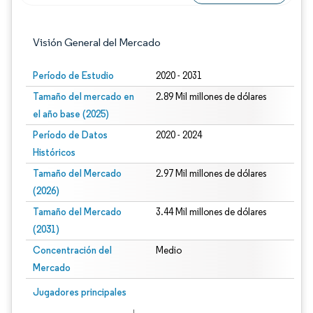
Imagen © Mordor Intelligence. El uso requie
Visión General del Mercado
Período de Estudio
2020 - 2031
Tamaño del mercado en
2.89 Mil millones de dólares
el año base (2025)
Período de Datos
2020 - 2024
Históricos
Tamaño del Mercado
2.97 Mil millones de dólares
(2026)
Tamaño del Mercado
3.44 Mil millones de dólares
(2031)
Concentración del
Medio
Mercado
Imagen © Mordor Intelligence. El uso requiere atribución según CC BY 4.0.
Jugadores principales