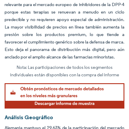
relevante para el mercado europeo de inhibidores de la DPP-4
porque estas terapias se renuevan a menudo en un ciclo
predecible y no requieren apoyo especial de administración.
La mayor visibilidad de precios en línea también aumenta la
presión sobre los productos premium, lo que tiende a
favorecer el cumplimiento genérico sobre la defensa de marca.
Esto deja el panorama de distribución más digital, pero aún
anclado por el amplio alcance de las farmacias minoristas.
Nota: Las participaciones de todos los segmentos
Imagen © Mordor Intelligence. El uso requiere atribución según CC BY 4.0.
individuales están disponibles con la compra del informe
Análisis Geográfico
Alemania mantuvo el 29,63% de la participación del mercado