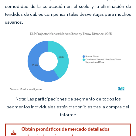
comodidad de la colocación en el suelo y la eliminación de
tendidos de cables compensan tales desventajas para muchos
usuarios.
Nota: Las participaciones de segmento de todos los
Imagen © Mordor Intelligence. El uso requiere atribución según CC BY 4.0.
segmentos individuales están disponibles tras la compra del
informe