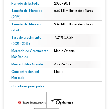
Período de Estudio
2020 - 2031
Tamaño del Mercado
6.69 Mil millones de dólares
(2026)
Tamaño del Mercado
9.49 Mil millones de dólares
(2031)
Tasa de crecimiento
7.24% CAGR
(2026 - 2031)
Mercado de Crecimiento
Medio Oriente
Más Rápido
Mercado Más Grande
Asia Pacífico
Concentración del
Medio
Mercado
Imagen © Mordor Intelligence. El uso requiere atribución según CC BY 4.0.
Jugadores principales