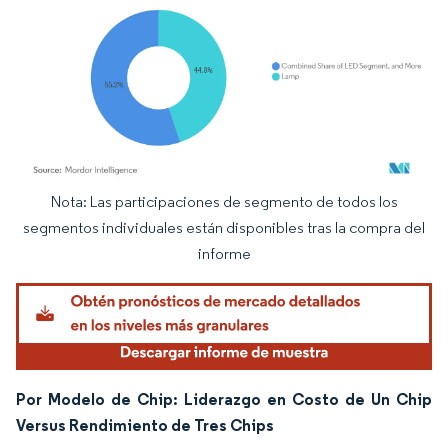
Nota: Las participaciones de segmento de todos los
Imagen © Mordor Intelligence. El uso requiere atribución según CC BY 4.0.
segmentos individuales están disponibles tras la compra del
informe
Por Modelo de Chip: Liderazgo en Costo de Un Chip
Versus Rendimiento de Tres Chips