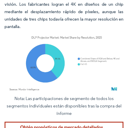
visión. Los fabricantes logran el 4K en diseños de un chip
mediante el desplazamiento rápido de píxeles, aunque las
unidades de tres chips todavía ofrecen la mayor resolución en
pantalla.
Nota: Las participaciones de segmento de todos los
Imagen © Mordor Intelligence. El uso requiere atribución según CC BY 4.0.
segmentos individuales están disponibles tras la compra del
informe