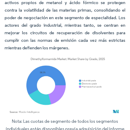
activos propios de metanol y ácido fórmico se protegen
contra la volatilidad de las materias primas, consolidando el
poder de negociación en este segmento de especialidad. Los
actores del grado industrial, mientras tanto, se centran en
mejorar los circuitos de recuperación de disolventes para
cumplir con las normas de emisión cada vez más estrictas
mientras defienden los márgenes.
Nota: Las cuotas de segmento de todos los segmentos
Imagen © Mordor Intelligence. El uso requiere atribución según CC BY 4.0.
individuales están disponibles previa adquisición del informe