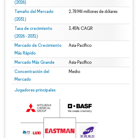
(2026)
Tamaño del Mercado
2.78 Mil millones de dólares
(2031)
Tasa de crecimiento
3.45% CAGR
(2026 - 2031)
Mercado de Crecimiento
Asia-Pacífico
Más Rápido
Mercado Más Grande
Asia-Pacífico
Concentración del
Medio
Mercado
Imagen © Mordor Intelligence. El uso requiere atribución según CC BY 4.0.
Jugadores principales