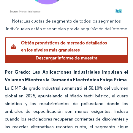
Nota: Las cuotas de segmento de todos los segmentos
Imagen © Mordor Intelligence. El uso requiere atribución según CC BY 4.0.
individuales están disponibles previa adquisición del informe
Por Grado: Las Aplicaciones Industriales Impulsan el
Volumen Mientras la Demanda Electrónica Exige Prima
La DMF de grado industrial suministró el 58,10% del volumen
global en 2025, apuntalando el hilado textil básico, el cuero
sintético y los recubrimientos de poliuretano donde los
umbrales de especificación son menos exigentes. Incluso
cuando los recicladores recuperan corrientes de disolventes y
las mezclas alternativas recortan cuota, el segmento sigue