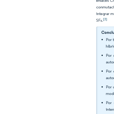
enlaces C
conmutaci
integrar m
[3]
SF₆.
Conclu
Por 
híbr
Por 
auto
Por 
auto
Por 
mode
Por 
inte