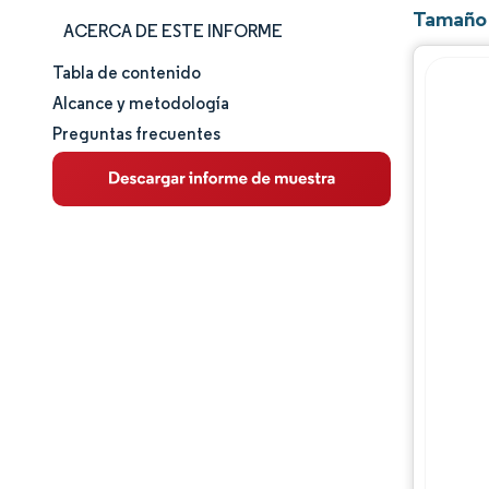
Tamaño 
ACERCA DE ESTE INFORME
Tabla de contenido
Tamaño y cuota de mercado
Alcance y metodología
Preguntas frecuentes
Análisis de mercado
Tendencias e ideas
Análisis de segmentos
Análisis geográfico
Panorama regulatorio
Panorama competitivo
Jugadores principales