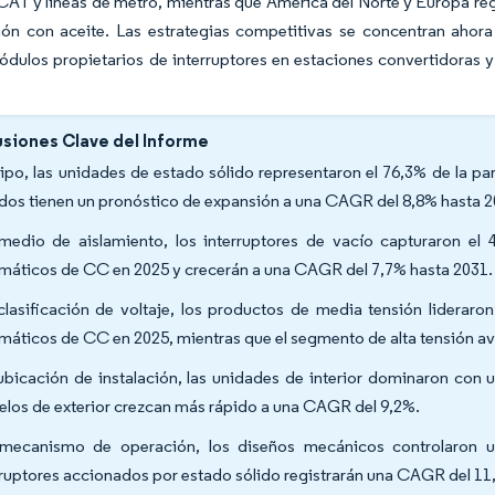
CAT y líneas de metro, mientras que América del Norte y Europa r
ón con aceite. Las estrategias competitivas se concentran ahora 
ódulos propietarios de interruptores en estaciones convertidoras y
siones Clave del Informe
tipo, las unidades de estado sólido representaron el 76,3% de la pa
idos tienen un pronóstico de expansión a una CAGR del 8,8% hasta 2
medio de aislamiento, los interruptores de vacío capturaron el 
máticos de CC en 2025 y crecerán a una CAGR del 7,7% hasta 2031.
clasificación de voltaje, los productos de media tensión liderar
máticos de CC en 2025, mientras que el segmento de alta tensión a
ubicación de instalación, las unidades de interior dominaron con 
los de exterior crezcan más rápido a una CAGR del 9,2%.
mecanismo de operación, los diseños mecánicos controlaron un
rruptores accionados por estado sólido registrarán una CAGR del 11