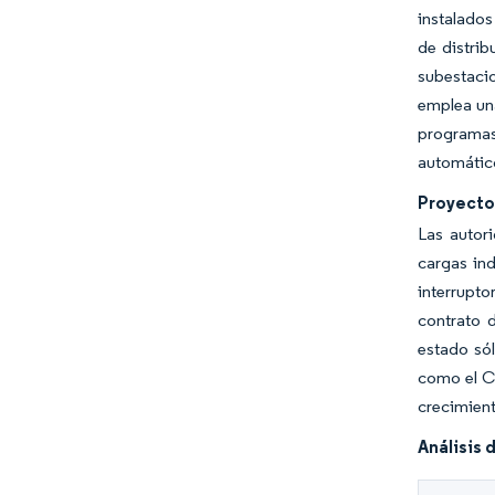
instalados
de distri
subestacio
emplea una
programas 
automátic
Proyectos
Las autor
cargas in
interrupto
contrato 
estado só
como el Ci
crecimient
Análisis 