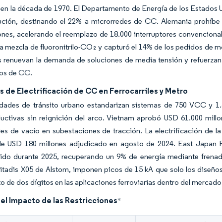
 en la década de 1970. El Departamento de Energía de los Estados 
bución, destinando el 22% a microrredes de CC. Alemania prohíbe
nes, acelerando el reemplazo de 18.000 interruptores convencional
 mezcla de fluoronitrilo-CO₂ y capturó el 14% de los pedidos de 
renuevan la demanda de soluciones de media tensión y refuerzan e
os de CC.
 de Electrificación de CC en Ferrocarriles y Metro
idades de tránsito urbano estandarizan sistemas de 750 VCC y 1
ductivas sin reignición del arco. Vietnam aprobó USD 61.000 mill
res de vacío en subestaciones de tracción. La electrificación de la
de USD 180 millones adjudicado en agosto de 2024. East Japan R
lido durante 2025, recuperando un 9% de energía mediante frenad
tadis X05 de Alstom, imponen picos de 15 kA que solo los diseños
o de dos dígitos en las aplicaciones ferroviarias dentro del mercad
del Impacto de las Restricciones
*