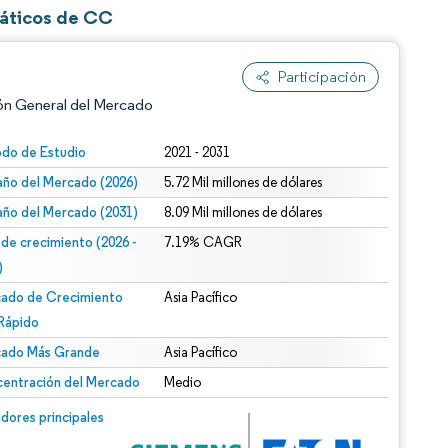
máticos de CC
Participación
ón General del Mercado
odo de Estudio
2021 - 2031
ño del Mercado (2026)
5.72 Mil millones de dólares
ño del Mercado (2031)
8.09 Mil millones de dólares
 de crecimiento (2026 -
7.19% CAGR
)
ado de Crecimiento
Asia Pacífico
n según CC BY 4.0.
Rápido
ado Más Grande
Asia Pacífico
entración del Mercado
Medio
n © Mordor Intelligence. El uso requiere atribución según CC BY 4.0.
dores principales