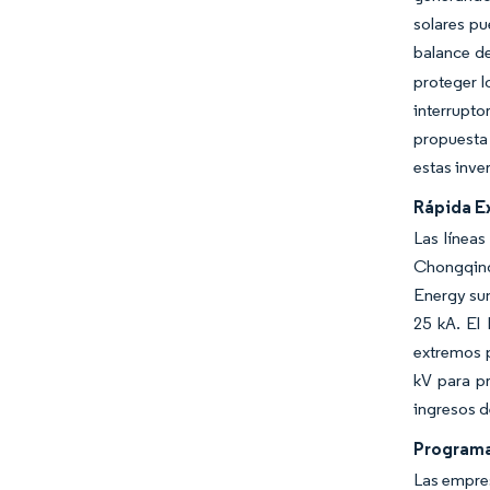
solares pu
balance de
proteger l
interrupto
propuesta 
estas inve
Rápida E
Las línea
Chongqing 
Energy sum
25 kA. El
extremos p
kV para p
ingresos d
Programa
Las empres