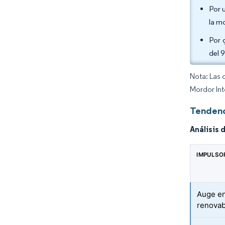
Por 
la m
Por 
del 
Nota: Las 
Mordor Int
Tendenc
Análisis 
IMPULSO
Auge en
renovab