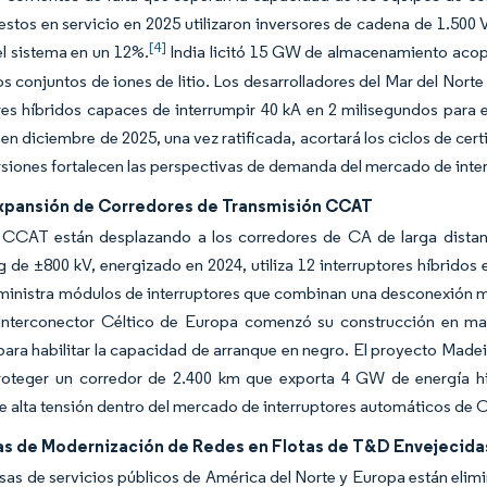
estos en servicio en 2025 utilizaron inversores de cadena de 1.500
[4]
l sistema en un 12%.
India licitó 15 GW de almacenamiento acopl
os conjuntos de iones de litio. Los desarrolladores del Mar del Nor
res híbridos capaces de interrumpir 40 kA en 2 milisegundos para 
en diciembre de 2025, una vez ratificada, acortará los ciclos de ce
rsiones fortalecen las perspectivas de demanda del mercado de int
xpansión de Corredores de Transmisión CCAT
s CCAT están desplazando a los corredores de CA de larga distanc
de ±800 kV, energizado en 2024, utiliza 12 interruptores híbridos e
inistra módulos de interruptores que combinan una desconexión mecá
 Interconector Céltico de Europa comenzó su construcción en ma
ara habilitar la capacidad de arranque en negro. El proyecto Madei
roteger un corredor de 2.400 km que exporta 4 GW de energía hid
e alta tensión dentro del mercado de interruptores automáticos de 
s de Modernización de Redes en Flotas de T&D Envejecida
as de servicios públicos de América del Norte y Europa están eli