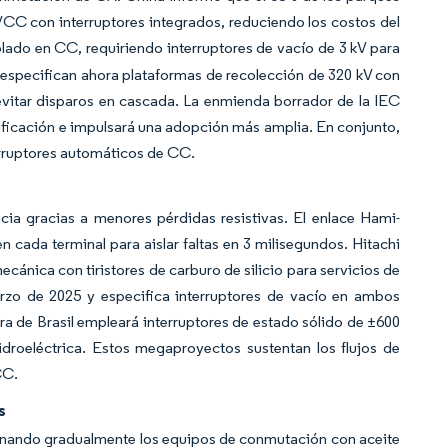
 VCC con interruptores integrados, reduciendo los costos del
ado en CC, requiriendo interruptores de vacío de 3 kV para
te especifican ahora plataformas de recolección de 320 kV con
evitar disparos en cascada. La enmienda borrador de la IEC
rtificación e impulsará una adopción más amplia. En conjunto,
erruptores automáticos de CC.
ia gracias a menores pérdidas resistivas. El enlace Hami-
n cada terminal para aislar faltas en 3 milisegundos. Hitachi
nica con tiristores de carburo de silicio para servicios de
rzo de 2025 y especifica interruptores de vacío en ambos
ra de Brasil empleará interruptores de estado sólido de ±600
roeléctrica. Estos megaproyectos sustentan los flujos de
CC.
s
minando gradualmente los equipos de conmutación con aceite