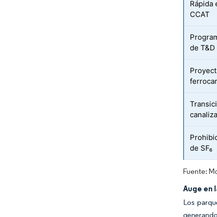
Rápida 
CCAT
Program
de T&D 
Proyect
ferrocar
Transic
canaliz
Prohibi
de SF₆
Fuente: Mo
Auge en 
Los parqu
generando