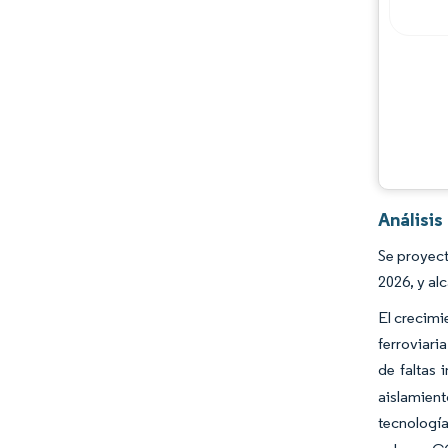
Oportunidades y perspectivas
Desarrollos de la industria
Análisi
Se proyect
2026, y al
El crecimi
ferroviari
de faltas 
aislamient
tecnología