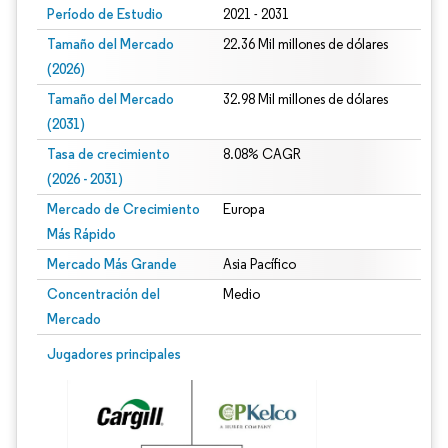
Período de Estudio
2021 - 2031
Tamaño del Mercado
22.36 Mil millones de dólares
(2026)
Tamaño del Mercado
32.98 Mil millones de dólares
(2031)
Tasa de crecimiento
8.08% CAGR
(2026 - 2031)
Mercado de Crecimiento
Europa
Más Rápido
Mercado Más Grande
Asia Pacífico
Concentración del
Medio
Mercado
Imagen © Mordor Intelligence. El uso requiere atribución según CC BY 4.0.
Jugadores principales