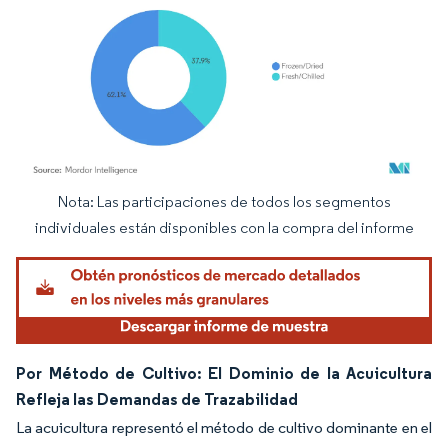
Nota: Las participaciones de todos los segmentos
Imagen © Mordor Intelligence. El uso requiere atribución según CC BY 4.0.
individuales están disponibles con la compra del informe
Por Método de Cultivo: El Dominio de la Acuicultura
Refleja las Demandas de Trazabilidad
La acuicultura representó el método de cultivo dominante en el