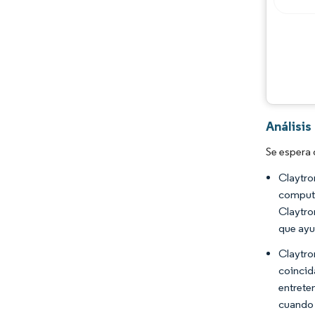
Análisis
Se espera 
Claytro
computa
Claytro
que ayu
Claytro
coincid
entrete
cuando 