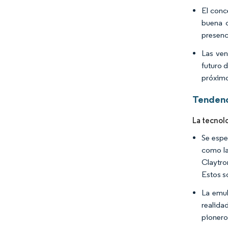
El conc
buena c
presenci
Las ven
futuro 
próximo
Tendenc
La tecnolo
Se espe
como la
Claytro
Estos s
La emul
realidad
pionero