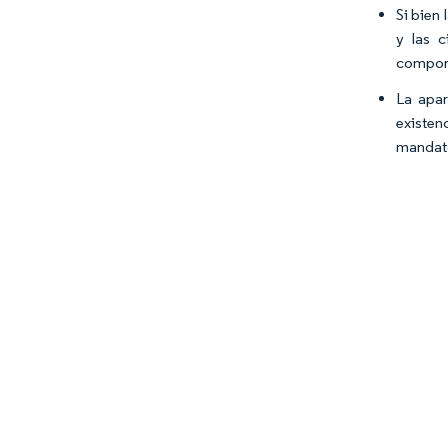
Si bien 
y las 
comport
La apar
existen
mandato