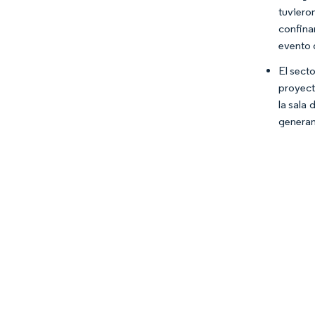
tuvier
confina
evento 
El sect
proyecta
la sala 
generan