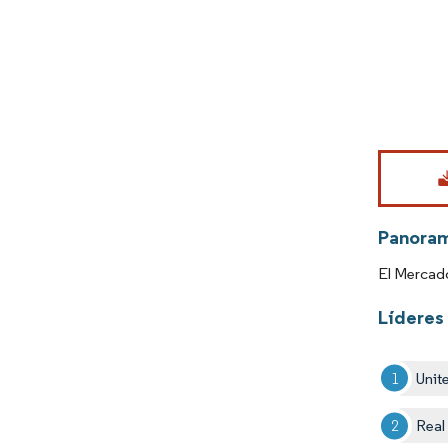
Imagen © Mo
Panora
El Mercado
Líderes 
Unit
Real