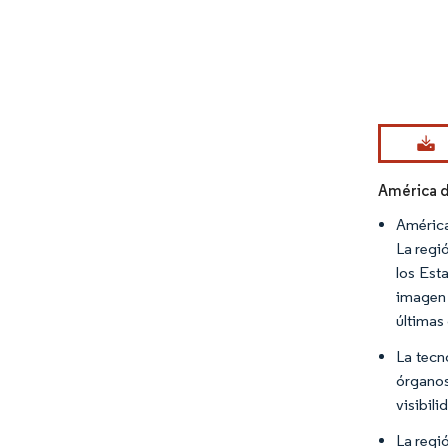
Imagen © Mo
América d
América
La regi
los Est
imagen 
últimas
La tecn
órganos
visibili
La regi