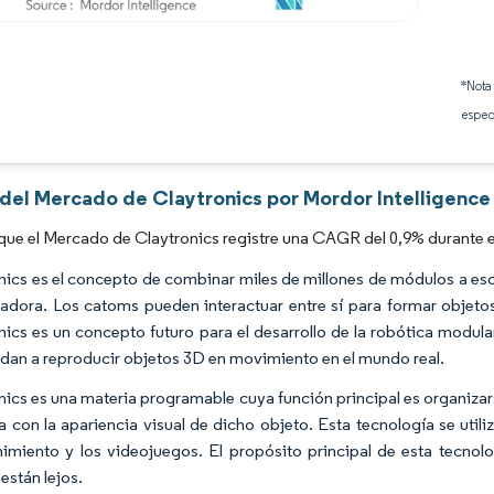
Imagen © Mordor Intelligence. El uso requiere atribución según CC BY 4.0.
*Nota
espec
 del Mercado de Claytronics por Mordor Intelligence
que el Mercado de Claytronics registre una CAGR del 0,9% durante e
nics es el concepto de combinar miles de millones de módulos a esc
dora. Los catoms pueden interactuar entre sí para formar objetos
nics es un concepto futuro para el desarrollo de la robótica modul
dan a reproducir objetos 3D en movimiento en el mundo real.
nics es una materia programable cuya función principal es organizars
a con la apariencia visual de dicho objeto. Esta tecnología se util
nimiento y los videojuegos. El propósito principal de esta tecnol
están lejos.