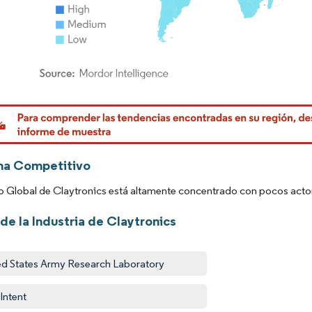
rdor Intelligence. El uso requiere atribución según CC BY 4.0.
ma Competitivo
 Global de Claytronics está altamente concentrado con pocos actores
de la Industria de Claytronics
ed States Army Research Laboratory
 Intent