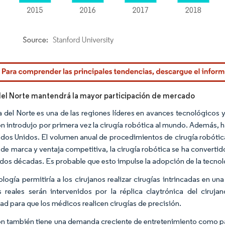
rdor Intelligence. El uso requiere atribución según CC BY 4.0.
el Norte mantendrá la mayor participación de mercado
 del Norte es una de las regiones líderes en avances tecnológicos 
ón introdujo por primera vez la cirugía robótica al mundo. Además, h
ados Unidos. El volumen anual de procedimientos de cirugía robótica
de marca y ventaja competitiva, la cirugía robótica se ha converti
 dos décadas. Es probable que esto impulse la adopción de la tecnol
ología permitiría a los cirujanos realizar cirugías intrincadas en u
 reales serán intervenidos por la réplica claytrónica del ciru
dad para que los médicos realicen cirugías de precisión.
ón también tiene una demanda creciente de entretenimiento como pati