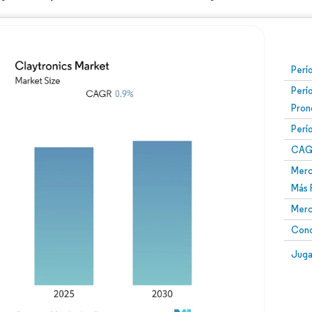
Perí
Perí
Pron
Perí
CAG
Merc
Más 
Merc
Conc
Juga