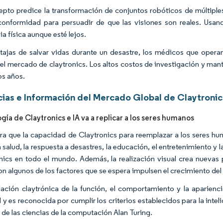
epto predice la transformación de conjuntos robóticos de múltiple
onformidad para persuadir de que las visiones son reales. Usando
a física aunque esté lejos.
tajas de salvar vidas durante un desastre, los médicos que opera
del mercado de claytronics. Los altos costos de investigación y man
s años.
ias e Información del Mercado Global de Claytronic
gía de Claytronics e IA va a replicar a los seres humanos
ra que la capacidad de Claytronics para reemplazar a los seres huma
 salud, la respuesta a desastres, la educación, el entretenimiento y
nics en todo el mundo. Además, la realización visual crea nuevas 
on algunos de los factores que se espera impulsen el crecimiento de
ación claytrónica de la función, el comportamiento y la aparienci
 y es reconocida por cumplir los criterios establecidos para la intel
 de las ciencias de la computación Alan Turing.