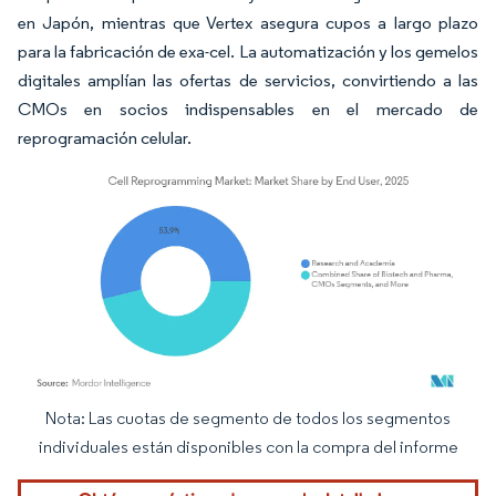
en Japón, mientras que Vertex asegura cupos a largo plazo
para la fabricación de exa-cel. La automatización y los gemelos
digitales amplían las ofertas de servicios, convirtiendo a las
CMOs en socios indispensables en el mercado de
reprogramación celular.
Nota: Las cuotas de segmento de todos los segmentos
Imagen © Mordor Intelligence. El uso requiere atribución según CC BY 4.0.
individuales están disponibles con la compra del informe