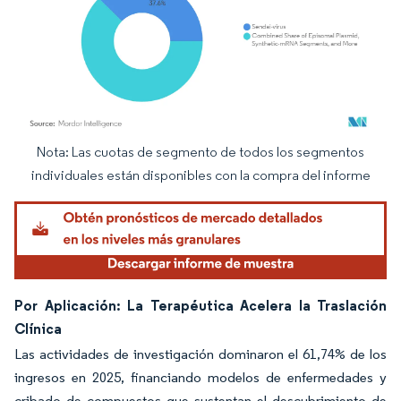
Nota: Las cuotas de segmento de todos los segmentos
Imagen © Mordor Intelligence. El uso requiere atribución según CC BY 4.0.
individuales están disponibles con la compra del informe
Por Aplicación: La Terapéutica Acelera la Traslación
Clínica
Las actividades de investigación dominaron el 61,74% de los
ingresos en 2025, financiando modelos de enfermedades y
cribado de compuestos que sustentan el descubrimiento de