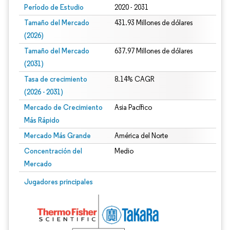
Período de Estudio
2020 - 2031
Tamaño del Mercado
431.93 Millones de dólares
(2026)
Tamaño del Mercado
637.97 Millones de dólares
(2031)
Tasa de crecimiento
8.14% CAGR
(2026 - 2031)
Mercado de Crecimiento
Asia Pacífico
Más Rápido
Mercado Más Grande
América del Norte
Concentración del
Medio
Mercado
Imagen © Mordor Intelligence. El uso requiere atribución según CC BY 4.0.
Jugadores principales