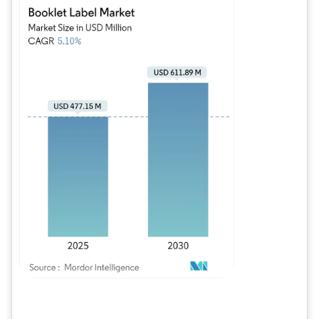
Imagen © Mordor Intelligence. El uso requiere atribución según CC BY 4.0.