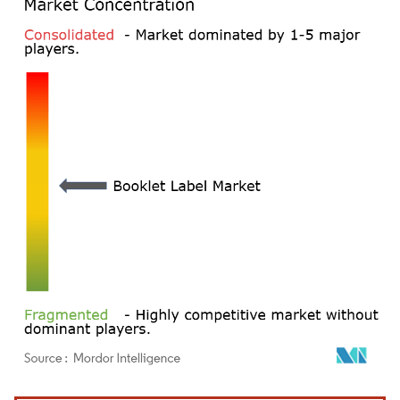
Imagem © Mordor Intelligence. O reuso requer atribuição conforme CC BY 4.0.