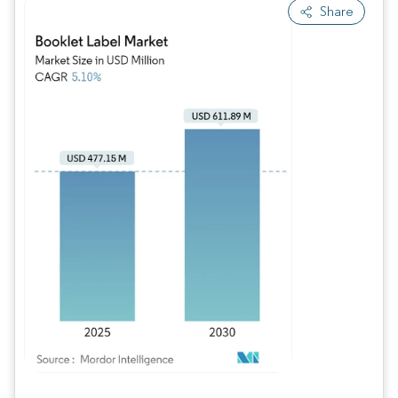
Share
Imagem © Mordor Intelligence. O reuso requer atribuição conforme CC BY 4.0.