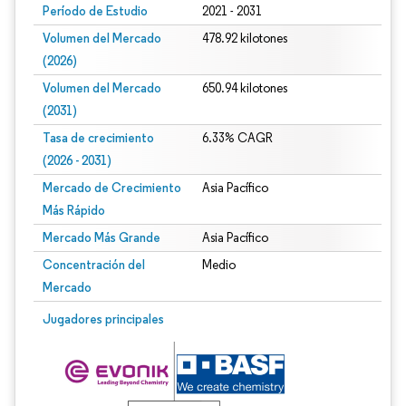
Período de Estudio
2021 - 2031
Volumen del Mercado
478.92 kilotones
(2026)
Volumen del Mercado
650.94 kilotones
(2031)
Tasa de crecimiento
6.33% CAGR
(2026 - 2031)
Mercado de Crecimiento
Asia Pacífico
Más Rápido
Mercado Más Grande
Asia Pacífico
Concentración del
Medio
Mercado
Imagen © Mordor Intelligence. El uso requiere atribución según CC BY 4.0.
Jugadores principales