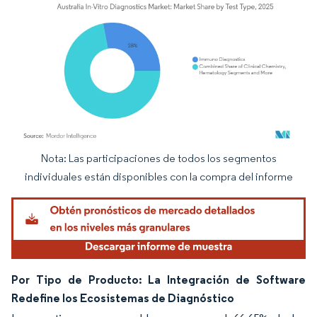
Nota: Las participaciones de todos los segmentos
Imagen © Mordor Intelligence. El uso requiere atribución según CC BY 4.0.
individuales están disponibles con la compra del informe
Por Tipo de Producto: La Integración de Software
Redefine los Ecosistemas de Diagnóstico