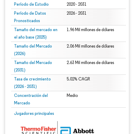
Período de Estudio
2020 - 2031
Período de Datos
2026 - 2031
Pronosticados
Tamaño del mercado en
1.96 Mil millones de dólares
el año base (2025)
Tamaño del Mercado
2.06 Mil millones de dólares
(2026)
Tamaño del Mercado
2.63 Mil millones de dólares
(2031)
Tasa de crecimiento
5.02% CAGR
(2026 - 2031)
Concentración del
Medio
Mercado
Imagen © Mordor Intelligence. El uso requiere atribución según CC BY 4.0.
Jugadores principales