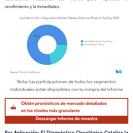
rendimiento y la inmediatez.
Nota: Las participaciones de todos los segmentos
Imagen © Mordor Intelligence. El uso requiere atribución según CC BY 4.0.
individuales están disponibles con la compra del informe
Por Aplicación: El Diagnóstico Oncológico Cataliza la