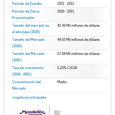
Período de Estudio
2021 - 2031
Período de Datos
2026 - 2031
Pronosticados
Tamaño del mercado en
42.46 Mil millones de dólares
el año base (2025)
Tamaño del Mercado
44.63 Mil millones de dólares
(2026)
Tamaño del Mercado
57.58 Mil millones de dólares
(2031)
Tasa de crecimiento
5.23% CAGR
(2026 - 2031)
Concentración del
Medio
Mercado
Imagen © Mordor Intelligence. El uso requiere atribución según CC BY 4.0.
Jugadores principales