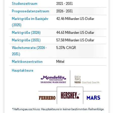
Studienzeitraum
2021 - 2031
Prognosedatenzeitraum
2026 - 2031
Marktgröße im Basisjahr
42.46 Milliarden US-Dollar
(2025)
Marktgröße (2026)
44.63 Milliarden US-Dollar
Marktgröße (2031)
57.58 Milliarden US-Dollar
Wachstumsrate (2026 -
5.23% CAGR
2031)
Marktkonzentration
Mittel
Bild © Mordor Intelligence. Wiederverwendung erfordert Namensnennung gem
Hauptakteure
*Haftungsausschluss: Hauptakteure in keiner bestimmten Reihenfolge